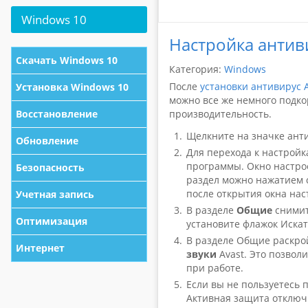
Windows
10
Настройка антив
Скачать Windows 10
Категория:
Windows
После
установки антивирус 
Установка Windows 10
можно все же немного подко
Восстановление
производительность.
Щелкните на значке ант
Обновление
Для перехода к настрой
программы. Окно настрое
Безопасность
раздел можно нажатием с
после открытия окна нас
Учетная запись
В разделе
Общие
сними
Оптимизация
установите флажок Иска
В разделе Общие раскро
Интернет
звуки
Avast. Это позвол
при работе.
Если вы не пользуетесь п
Активная защита отключ