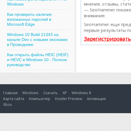
мнения, отзывы, стать
Windows
— SeoHammer покажет,
Как проверить наличие
внимание.
взломанных паролей в
SeoHammer еще пред
Microsoft Edge
первые результаты по
Windows 10 Build 21343 на
Зарегистрировать
канале Dev с новыми иконками
в Проводнике
Как открыть файлы HEIC (HEIF)
и HEVC в Windows 10 - Полное
руководство
Главная
Windows
Скачать
XP
Windows 8
Карта сайта
Компьютер
Insider Preview
Активация
Xbox