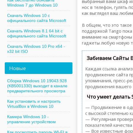
Как бесплатно обновить
выбранный вами шкаф или
Windows 7 до Windows 10
нос в телефон, гулять п
как выглядел ваш любимы
Скачать Windows 10 с
официального сайта Microsoft
В общем, что это такое 
поддержкой Tango пока 
Скачать Windows 8.1 64 bit с
официального сайта Microsoft
внимание на смартфоны 
гаджеты любую новую те
Скачать Windows 10 Pro x64 -
x32 bit ISO
Забиваем Сайты 
Новые
Каждая ссылка анализ
продвижение сайта пр
упоминания, пресс-р
Сборка Windows 10 19043.928
(KB5001330) выходит в канале
продвижения вашего 
предварительного просмотра
Что умеет делать
Как установить и настроить
VirtualBox в Windows 10
— Продвижение в один
с высокой степенью к
Камера Windows 10 -
— Регулярная проверк
управление устройством
показателей качества
— Все известные форм
Как посмотреть пароль WI-FI в