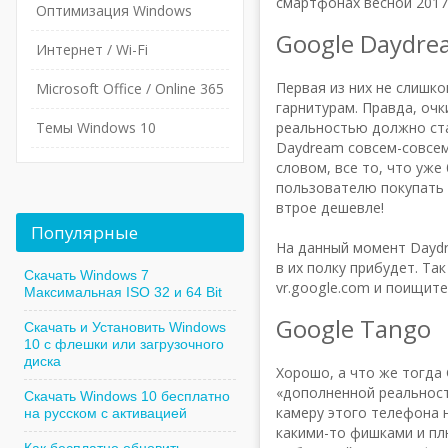
смартфонах весной 2017
Оптимизация Windows
Google Daydre
Интернет / Wi-Fi
Первая из них не слишк
Microsoft Office / Online 365
гарнитурам. Правда, очк
Темы Windows 10
реальностью должно ста
Daydream совсем-совсем 
словом, все то, что уже
пользователю покупать 
втрое дешевле!
Популярные
На данный момент Daydr
в их полку прибудет. Та
Скачать Windows 7
vr.google.com и поищит
Максимальная ISO 32 и 64 Bit
Google Tango
Скачать и Установить Windows
10 с флешки или загрузочного
диска
Хорошо, а что же тогда 
«дополненной реальност
Скачать Windows 10 бесплатно
камеру этого телефона 
на русском с активацией
какими-то фишками и пл