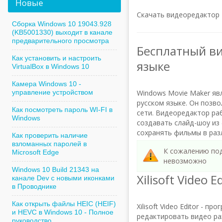
Новые
Скачать видеоредактор E
Сборка Windows 10 19043.928
(KB5001330) выходит в канале
предварительного просмотра
Бесплатный ви
Как установить и настроить
языке
VirtualBox в Windows 10
Камера Windows 10 -
управление устройством
Windows Movie Maker яв
русском языке. Он позв
Как посмотреть пароль WI-FI в
сети. Видеоредактор ра
Windows
создавать слайд-шоу из
сохранять фильмы в раз
Как проверить наличие
взломанных паролей в
К сожалению под
Microsoft Edge
невозможно
Windows 10 Build 21343 на
Xilisoft Video E
канале Dev с новыми иконками
в Проводнике
Как открыть файлы HEIC (HEIF)
Xilisoft Video Editor -
и HEVC в Windows 10 - Полное
редактировать видео ра
руководство