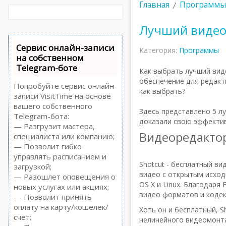
Главная
Программы
Лучший видеор
Сервис онлайн-записи
Категория:
Программы
на собственном
Telegram-боте
Как выбрать лучший вид
обеспечение для редакти
Попробуйте сервис онлайн-
как выбрать?
записи VisitTime на основе
вашего собственного
Здесь представлено 5 л
Telegram-бота:
доказали свою эффектив
— Разгрузит мастера,
Видеоредактор
специалиста или компанию;
— Позволит гибко
управлять расписанием и
Shotcut - бесплатный ви
загрузкой;
видео с открытым исход
— Разошлет оповещения о
OS X и Linux. Благодар
новых услугах или акциях;
видео форматов и кодек
— Позволит принять
оплату на карту/кошелек/
Хоть он и бесплатный, 
счет;
нелинейного видеомонта