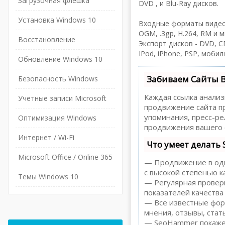
Загрузочная флешка
DVD , и Blu-Ray дисков.
Установка Windows 10
Входные форматы видео 
OGM, .3gp, H.264, RM и мн
Восстановление
Экспорт дисков - DVD, CD
IPod, iPhone, PSP, моби
Обновление Windows 10
Забиваем Сайты 
Безопасность Windows
Каждая ссылка анализ
Учетные записи Microsoft
продвижение сайта пр
упоминания, пресс-р
Оптимизация Windows
продвижения вашего 
Интернет / Wi-Fi
Что умеет делать
Microsoft Office / Online 365
— Продвижение в один
с высокой степенью к
Темы Windows 10
— Регулярная проверк
показателей качества
— Все известные форм
мнения, отзывы, стать
— SeoHammer покажет,