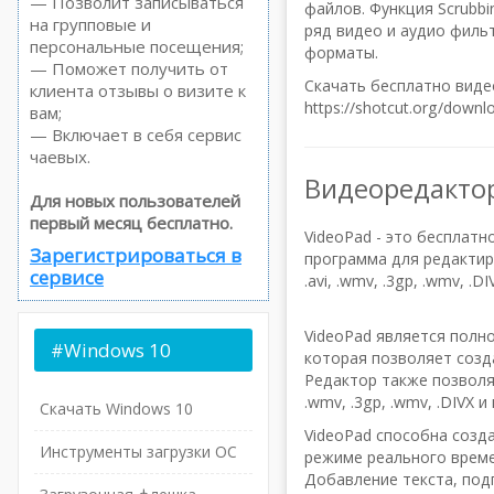
— Позволит записываться
файлов. Функция Scrubb
на групповые и
ряд видео и аудио филь
персональные посещения;
форматы.
— Поможет получить от
Скачать бесплатно виде
клиента отзывы о визите к
https://shotcut.org/downl
вам;
— Включает в себя сервис
чаевых.
Видеоредактор
Для новых пользователей
первый месяц бесплатно.
VideoPad - это бесплат
Зарегистрироваться в
программа для редакти
сервисе
.avi, .wmv, .3gp, .wmv, .D
VideoPad является полн
#Windows
10
которая позволяет созд
Редактор также позволя
.wmv, .3gp, .wmv, .DIVX и
Скачать Windows 10
VideoPad способна соз
Инструменты загрузки ОС
режиме реального време
Добавление текста, под