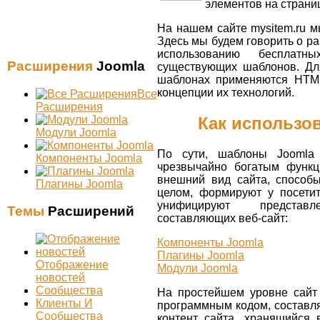
элементов на страни
На нашем сайте mysitem.ru м
Здесь мы будем говорить о р
использованию бесплат
Расширения
Joomla
существующих шаблонов. Дл
шаблонах применяются HTM
концепции их технологий.
Все
Расширения
Как использо
Модули Joomla
По сути, шаблоны Joom
Компоненты Joomla
чрезвычайно богатым функ
внешний вид сайта, способы
Плагины Joomla
целом, формируют у посети
унифицируют представл
Темы
Расширений
составляющих веб-сайт:
Компоненты Joomla
Плагины Joomla
Отображение
Модули Joomla
новостей
Сообщества
На простейшем уровне сайт 
Клиенты И
программным кодом, составл
Сообщества
контент сайта, хранящийся