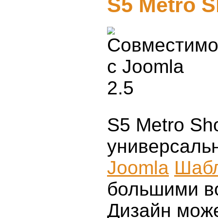
S5 Metro 
S5 Metro Sh
универсаль
Joomla
Шаб
большими в
Дизайн мож