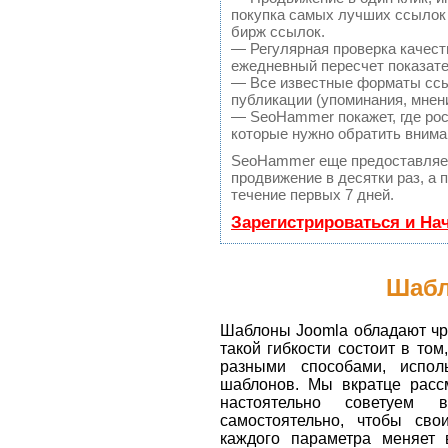
покупка самых лучших ссылок 
бирж ссылок.
— Регулярная проверка качест
ежедневный пересчет показате
— Все известные форматы ссы
публикации (упоминания, мнени
— SeoHammer покажет, где рост
которые нужно обратить внима
SeoHammer еще предоставляе
продвижение в десятки раз, а
течение первых 7 дней.
Зарегистрироваться и На
Шабл
Шаблоны Joomla обладают чре
такой гибкости состоит в то
разными способами, испол
шаблонов. Мы вкратце расс
настоятельно советуем 
самостоятельно, чтобы сво
каждого параметра меняет