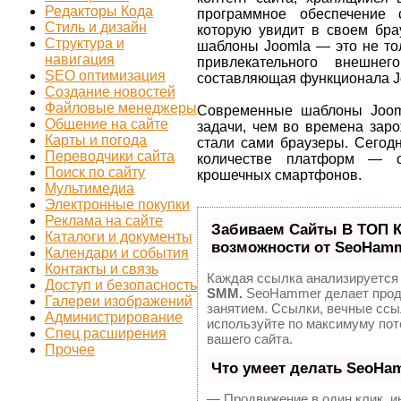
Редакторы Кода
программное обеспечение 
Стиль и дизайн
которую увидит в своем брау
Структура и
шаблоны Joomla — это не тол
навигация
привлекательного внешне
SEO оптимизация
составляющая функционала J
Создание новостей
Файловые менеджеры
Современные шаблоны Joom
Общение на сайте
задачи, чем во временa заро
Карты и погода
стали сами браузеры. Сегод
Переводчики сайта
количестве платформ — о
Поиск по сайту
крошечных смартфонов.
Мультимедиа
Электронные покупки
Реклама на сайте
Забиваем Сайты В ТОП 
Каталоги и документы
возможности от SeoHam
Календари и события
Контакты и связь
Каждая ссылка анализируется 
Доступ и безопасность
SMM.
SeoHammer делает прод
Галереи изображений
занятием. Ссылки, вечные ссыл
Администрирование
используйте по максимуму по
Спец расширения
вашего сайта.
Прочее
Что умеет делать SeoHa
— Продвижение в один клик, и