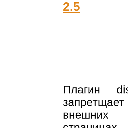
2.5
Плагин di
запретщает
внешних
страницах