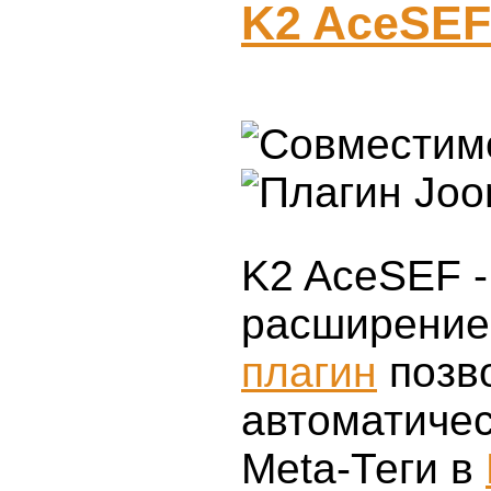
K2 AceSEF
K2 AceSEF -
расширение
плагин
позв
автоматичес
Meta-Теги в