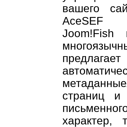
вашего са
AceSEF п
Joom!Fish 
многоязычн
предлага
автоматиче
метаданные
страниц и
письменн
характер, 