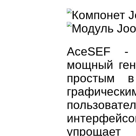
AceSEF -
мощный ген
простым в
графически
пользовате
интерфей
упрощает