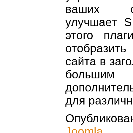
ваших с
улучшает 
этого плаг
отобрази
сайта в заг
большим 
дополните
для различн
Опубликова
Joomla