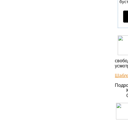
бус
свобо
усмот
Шабло
Подро