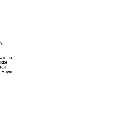
ть
ать на
акже
тся
ромную