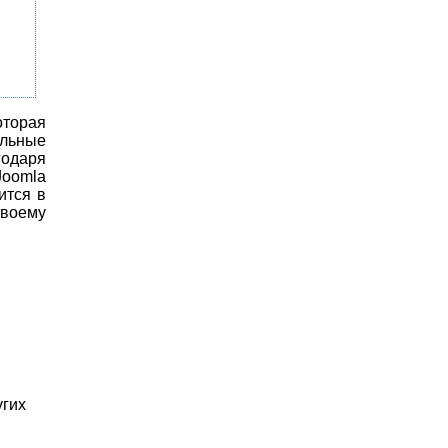
оторая
альные
одаря
oomla
ится в
своему
угих