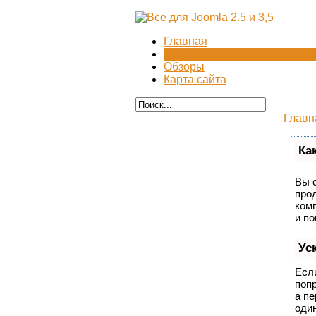
Главная
CMS Joomla
Обзоры
Карта сайта
Глав
Ка
Вы с
прод
ком
и п
Ус
Если
поп
а пе
один