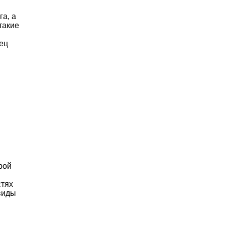
а, а
такие
и
ец
рой
стях
виды