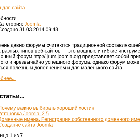
 для сайта
бности
Категория:
Joomla
Создано 31.03.2014 09:48
чень давно форумы считаются традиционной составляюще
 разных типов веб-сайтов — это мощные и гибкие инструм
очный форум http:// jrum.joomla.org представляет собой пр
ого и чрезвычайно успешного форума, однако форум може
ться полезным дополнением и для маленького сайта.
бнее...
статьи...
Почему важно выбирать хороший хостинг
Установка Joomla! 2.5
Доменные имена. Регистрация собственного доменного име
Создание сайта Joomla
ица 1 из 7