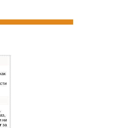
как
сти
,
аз,
и ни
r
за