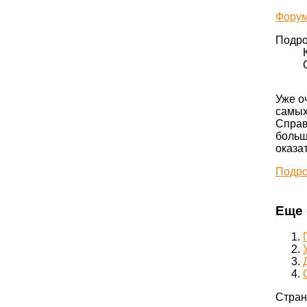
Форум
Подро
Уже о
самых
Справ
больш
оказа
Подро
Еще 
Стран