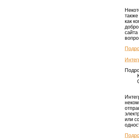
Некот
также
как к
добро
сайта
вопро
Подро
Интег
Подро
Интег
неком
отпра
элект
или с
однос
Подро