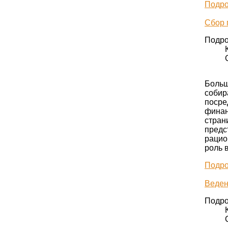
Подро
Сбор 
Подро
Больш
собир
посре
финан
стран
предс
рацио
роль 
Подро
Веден
Подро