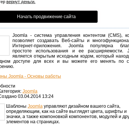
тер
вернут деньги.
Начать продвижение сайта
Joomla - система управления контентом (CMS), к
позволяет создавать Веб-сайты и многофункцион
Интернет-приложения. Joomla популярна благ
простоте использования и ее расширяемости. J
является открытым исходным кодом, который наход
дном доступе для всех и вы можете его менять по 
рению.
ны Joomla - Основы работы
бности
Категория:
Joomla
Создано 03.04.2014 13:24
Шаблоны
Joomla
управляют дизайном вашего сайта,
определяющим, как на сайте выглядят цвета, шрифты и
значки, а также компоновкой компонентов, модулей и др
элементов на страницах.