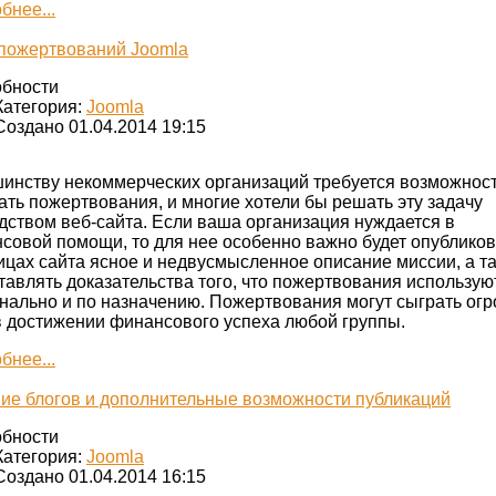
бнее...
пожертвований Joomla
бности
Категория:
Joomla
Создано 01.04.2014 19:15
инству некоммерческих организаций требуется возможнос
ать пожертвования, и многие хотели бы решать эту задачу
дством веб-сайта. Если ваша организация нуждается в
совой помощи, то для нее особенно важно будет опубликов
ицах сайта ясное и недвусмысленное описание миссии, а т
тавлять доказательства того, что пожертвования использую
нально и по назначению. Пожертвования могут сыграть ог
в достижении финансового успеха любой группы.
бнее...
ие блогов и дополнительные возможности публикаций
бности
Категория:
Joomla
Создано 01.04.2014 16:15