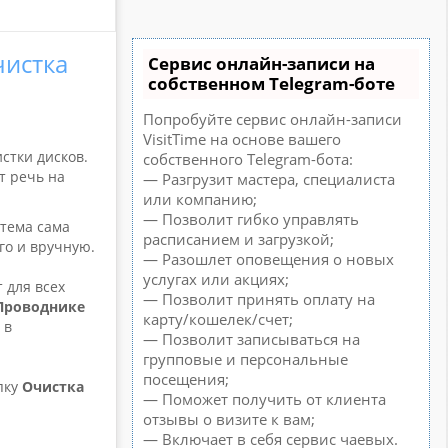
чистка
Сервис онлайн-записи на
собственном Telegram-боте
Попробуйте сервис онлайн-записи
VisitTime на основе вашего
стки дисков.
собственного Telegram-бота:
т речь на
— Разгрузит мастера, специалиста
или компанию;
— Позволит гибко управлять
стема сама
расписанием и загрузкой;
го и вручную.
— Разошлет оповещения о новых
услугах или акциях;
 для всех
— Позволит принять оплату на
Проводнике
карту/кошелек/счет;
 в
— Позволит записываться на
групповые и персональные
посещения;
пку
Очистка
— Поможет получить от клиента
отзывы о визите к вам;
— Включает в себя сервис чаевых.