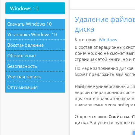
Windows
10
Удаление файло
Скачать Windows 10
диска
Установка Windows 10
Категория:
Windows
Восстановление
В состав операционных сист
Конечно, оно не сможет вып
Обновление
страницах этой книги, но и
Безопасность
По мере заполнения дисков
может предложить вам восп
Учетная запись
Наиболее универсальный сп
Оптимизация
версий операционной систем
щелкните правой кнопкой на
появившемся меню выберит
Откроется окно
Свойства: 
диска
. Запустится нужное 