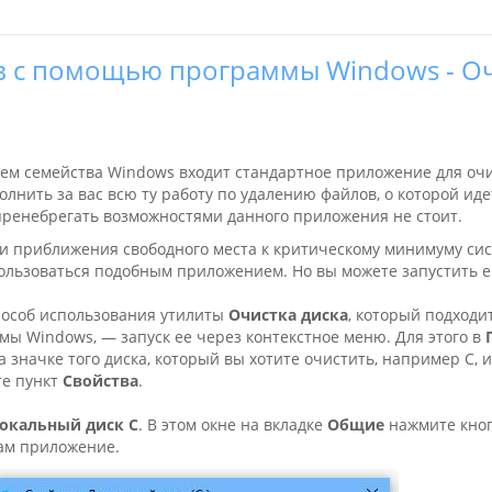
в с помощью программы Windows - О
ем семейства Windows входит стандартное приложение для очи
олнить за вас всю ту работу по удалению файлов, о которой иде
 пренебрегать возможностями данного приложения не стоит.
 и приближения свободного места к критическому минимуму си
ользоваться подобным приложением. Но вы можете запустить е
особ использования утилиты
Очистка диска
, который подходит
ы Windows, — запуск ее через контекстное меню. Для этого в
 значке того диска, который вы хотите очистить, например C, и
е пункт
Свойства
.
Локальный диск C
. В этом окне на вкладке
Общие
нажмите кно
нам приложение.