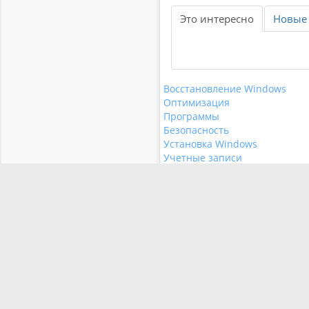
Это интересно
Новые
Восстановление Windows
Оптимизация
Программы
Безопасность
Установка Windows
Учетные записи
Мультимедиа
Скачать Windows
Антивирусы
Главная
Windows
Скачать
XP
Windows 8
Карта сайта
Компьютер
Insider Preview
Активация
Xbox