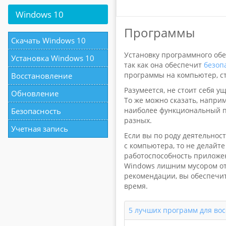
Windows
10
Программы
Скачать Windows 10
Установку программного обе
Установка Windows 10
так как она обеспечит
безоп
программы на компьютер, с
Восстановление
Разумеется, не стоит себя у
Обновление
То же можно сказать, напри
наиболее функциональный пр
Безопасность
разных.
Учетная запись
Если вы по роду деятельнос
с компьютера, то не делайт
работоспособность приложе
Windows лишним мусором от
рекомендации, вы обеспечит
время.
5 лучших программ для во