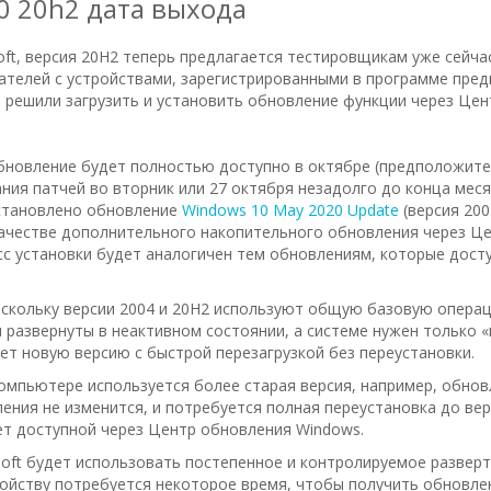
0 20h2 дата выхода
ft, версия 20H2 теперь предлагается тестировщикам уже сейчас
кателей с устройствами, зарегистрированными в программе пре
 решили загрузить и установить обновление функции через Це
обновление будет полностью доступно в октябре (предположите
ния патчей во вторник или 27 октября незадолго до конца месяц
установлено обновление
Windows 10 May 2020 Update
(версия 200
ачестве дополнительного накопительного обновления через Ц
сс установки будет аналогичен тем обновлениям, которые дост
скольку версии 2004 и 20H2 используют общую базовую операц
 развернуты в неактивном состоянии, а системе нужен только «
ет новую версию с быстрой перезагрузкой без переустановки.
компьютере используется более старая версия, например, обнов
ления не изменится, и потребуется полная переустановка до ве
ет доступной через Центр обновления Windows.
osoft будет использовать постепенное и контролируемое разверт
ойству потребуется некоторое время, чтобы получить обновлен