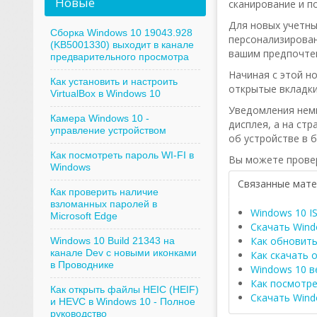
Новые
сканирование и п
Для новых учетны
Сборка Windows 10 19043.928
персонализирован
(KB5001330) выходит в канале
вашим предпочте
предварительного просмотра
Начиная с этой н
Как установить и настроить
открытые вкладки
VirtualBox в Windows 10
Уведомления немн
Камера Windows 10 -
дисплея, а на ст
управление устройством
об устройстве в 
Как посмотреть пароль WI-FI в
Вы можете провер
Windows
Связанные мат
Как проверить наличие
взломанных паролей в
Windows 10 IS
Microsoft Edge
Скачать Wind
Как обновить
Windows 10 Build 21343 на
канале Dev с новыми иконками
Как скачать о
в Проводнике
Windows 10 в
Как посмотре
Как открыть файлы HEIC (HEIF)
Скачать Wind
и HEVC в Windows 10 - Полное
руководство