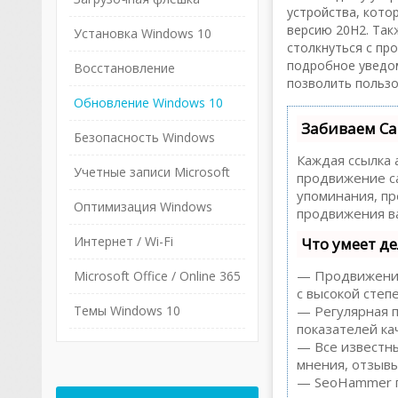
устройства, кото
версию 20H2. Так
Установка Windows 10
столкнуться с пр
подробное уведо
Восстановление
позволить пользо
Обновление Windows 10
Забиваем Са
Безопасность Windows
Каждая ссылка 
Учетные записи Microsoft
продвижение са
упоминания, пр
Оптимизация Windows
продвижения ва
Интернет / Wi-Fi
Что умеет д
— Продвижение 
Microsoft Office / Online 365
с высокой степ
Темы Windows 10
— Регулярная п
показателей ка
— Все известны
мнения, отзывы,
— SeoHammer по