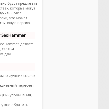
льно будут предлагать
твах, которые могут
лучить более
овки, что может
ить новую версию.
т SeoHammer
eoHammer делает
 статьи,
er для
амых лучших ссылок
жедневный пересчет
ации (упоминания,
 нужно обратить