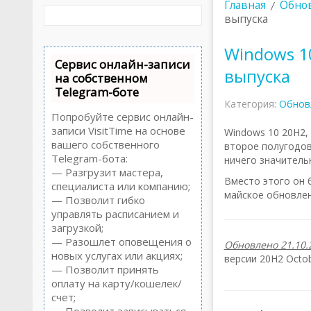
Главная
Обнов
выпуска
Windows 10
Сервис онлайн-записи
выпуска
на собственном
Telegram-боте
Категория:
Обнов
Попробуйте сервис онлайн-
записи VisitTime на основе
Windows 10 20H2, 
вашего собственного
второе полугодов
Telegram-бота:
ничего значитель
— Разгрузит мастера,
Вместо этого он 
специалиста или компанию;
майское обновлен
— Позволит гибко
управлять расписанием и
загрузкой;
— Разошлет оповещения о
Обновлено 21.10.2
новых услугах или акциях;
версии 20H2 Octob
— Позволит принять
оплату на карту/кошелек/
счет;