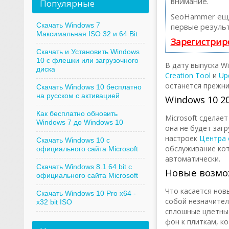
внимание.
Популярные
SeoHammer еще
Скачать Windows 7
первые результ
Максимальная ISO 32 и 64 Bit
Зарегистрир
Скачать и Установить Windows
10 с флешки или загрузочного
В дату выпуска W
диска
Creation Tool
и
Up
останется прежни
Скачать Windows 10 бесплатно
на русском с активацией
Windows 10 2
Как бесплатно обновить
Microsoft сделае
Windows 7 до Windows 10
она не будет заг
настроек
Центра 
Скачать Windows 10 с
обслуживание кото
официального сайта Microsoft
автоматически.
Скачать Windows 8.1 64 bit с
Новые возмо
официального сайта Microsoft
Что касается нов
Скачать Windows 10 Pro x64 -
собой незначител
x32 bit ISO
сплошные цветные
фон к плиткам, к