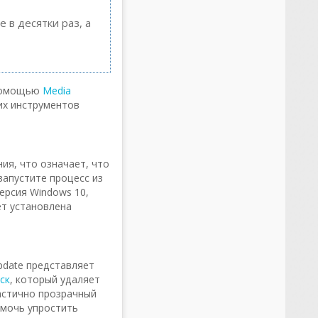
 в десятки раз, а
 помощью
Media
их инструментов
ия, что означает, что
запустите процесс из
версия Windows 10,
 установлена ​​
pdate представляет
ск
, который удаляет
астично прозрачный
омочь упростить