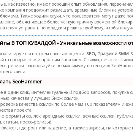
рые, как известно, имеют хороший опыт обновления, первонача
же компания продолжит размещать временные блоки на устройс
облемами. Также ходили слухи, что пользователи могут даже по
мление, объясняющее более четкую причину временной блокир
вателям устранить неполадки и решить проблему, чтобы получ
йты В ТОП КУВАЛДОЙ - Уникальные возможности о
анализируется по трем пакетам оценки:
SEO, Трафик и SMM.
S
йта прозрачным и простым занятием. Ссылки, вечные ссылки,
есс-релизы - используйте по максимуму потенциал SeoHamm
шего сайта.
елать SeoHammer
в один клик, интеллектуальный подбор запросов, покупка с
енью качества у лучших бирж ссылок.
роверка качества ссылок по более чем 100 показателям и е
чества проекта.
е форматы ссылок: арендные ссылки, вечные ссылки, публик
 статьи, пресс-релизы).
кажет, где рост или падение, а также запросы, на которые