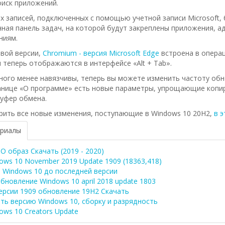
оиск приложений.
х записей, подключенных с помощью учетной записи Microsoft, 
ная панель задач, на которой будут закреплены приложения, а
ниям.
овой версии,
Chromium - версия Microsoft Edge
встроена в операц
 теперь отображаются в интерфейсе «Alt + Tab».
ого менее навязчивы, теперь вы можете изменить частоту обн
ранице «О программе» есть новые параметры, упрощающие коп
буфер обмена.
ить все новые изменения, поступающие в Windows 10 20H2,
в 
ериалы
O образ Скачать (2019 - 2020)
ows 10 November 2019 Update 1909 (18363,418)
 Windows 10 до последней версии
бновление Windows 10 april 2018 update 1803
ерсии 1909 обновление 19H2 Скачать
ть версию Windows 10, сборку и разрядность
ows 10 Creators Update