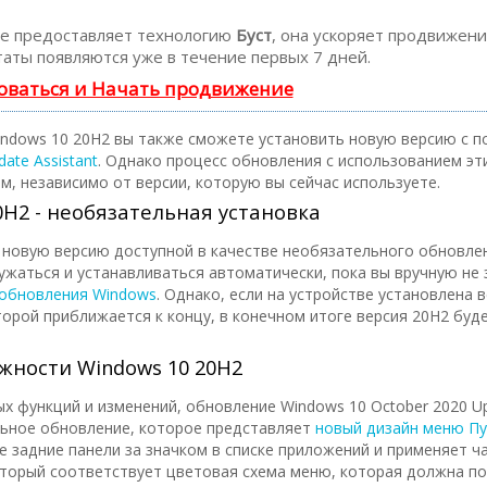
 предоставляет технологию
Буст
, она ускоряет продвижение
аты появляются уже в течение первых 7 дней.
оваться и Начать продвижение
indows 10 20H2 вы также сможете установить новую версию с
date Assistant
. Однако процесс обновления с использованием эт
м, независимо от версии, которую вы сейчас используете.
0H2 - необязательная установка
т новую версию доступной в качестве необязательного обновлен
ружаться и устанавливаться автоматически, пока вы вручную не 
обновления Windows
. Однако, если на устройстве установлена ​​
рой приближается к концу, в конечном итоге версия 20H2 будет
жности Windows 10 20H2
ых функций и изменений, обновление Windows 10 October 2020 U
ьное обновление, которое представляет
новый дизайн меню Пу
 задние панели за значком в списке приложений и применяет ч
оторый соответствует цветовая схема меню, которая должна п