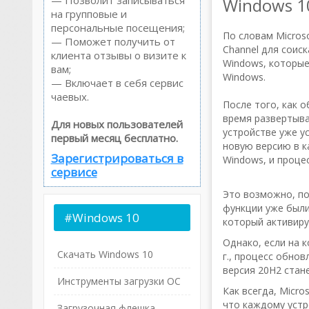
— Позволит записываться
Windows 1
на групповые и
персональные посещения;
По словам Microso
— Поможет получить от
Channel для соис
клиента отзывы о визите к
Windows, которые
вам;
Windows.
— Включает в себя сервис
чаевых.
После того, как 
время развертыва
Для новых пользователей
устройстве уже 
первый месяц бесплатно.
новую версию в к
Зарегистрироваться в
Windows, и проце
сервисе
Это возможно, по
функции уже были
#Windows
10
который активиру
Однако, если на 
Скачать Windows 10
г., процесс обнов
версия 20H2 стан
Инструменты загрузки ОС
Как всегда, Micr
что каждому устр
Загрузочная флешка