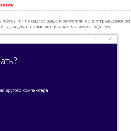
жение
Windows 10» по ссылке выше и запустили ее, в открывшемся ок
тель для другого компьютера»
затем нажмите «Далее».