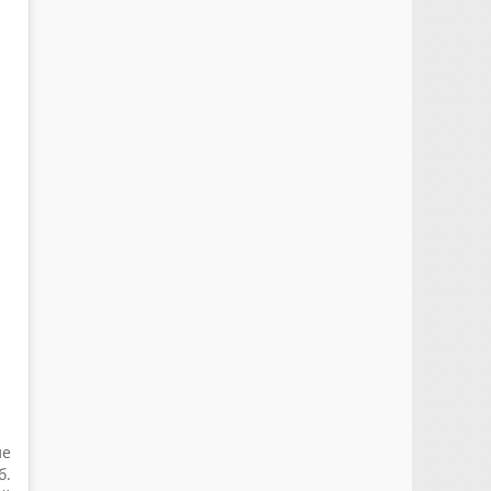
ле
б.