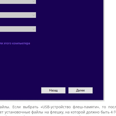
айлы. Если выбрать «USB-устройство флеш-памяти», то пос
 установочные файлы на флешку, на которой должно быть 4 Г