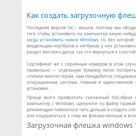
Как создать загрузочную фле
Последняя версия OC - вышла, поэтому мы обсуд
того чтобы установить на компьютер какую-нибуд
когда
установить нужно Windows 10
, без которой
владельцам ноутбуков и нетбуков: у них установ
раздел жесткого диска, так что вернуться к «чистой
Сертификат же с серийным номером в этом случа
правильно — отдельную бумажку легко потерят
«голым» винчестером, нам понадобится специаль
операционная система, главная и единственная
установки.
Проще всего превратить скачанный ISO-образ 
компьютер с Windows, щелкните по файлу правой
рекомендую повозиться чуть дольше и создать сп
или поцарапаться, к тому же флешка меньше и всег
Загрузочная флешка windows 