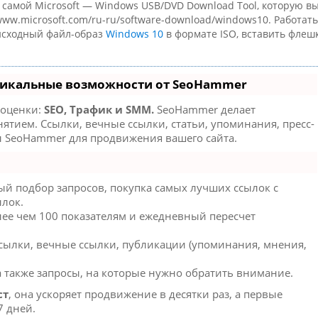
самой Microsoft — Windows USB/DVD Download Tool, которую в
ww.microsoft.com/ru-ru/software-download/windows10. Работать
 исходный файл-образ
Windows 10
в формате ISO, вставить флеш
никальные возможности от SeoHammer
 оценки:
SEO, Трафик и SMM.
SeoHammer делает
тием. Ссылки, вечные ссылки, статьи, упоминания, пресс-
л SeoHammer для продвижения вашего сайта.
й подбор запросов, покупка самых лучших ссылок с
ылок.
лее чем 100 показателям и ежедневный пересчет
сылки, вечные ссылки, публикации (упоминания, мнения,
а также запросы, на которые нужно обратить внимание.
ст
, она ускоряет продвижение в десятки раз, а первые
7 дней.