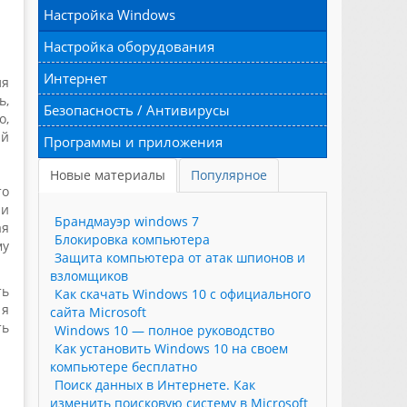
Настройка Windows
Настройка оборудования
Интернет
ля
ь,
Безопасность / Антивирусы
о,
ый
Программы и приложения
Новые материалы
Популярное
то
 и
Брандмауэр windows 7
ая
Блокировка компьютера
му
Защита компьютера от атак шпионов и
взломщиков
ть
Как скачать Windows 10 с официального
 я
сайта Microsoft
ть
Windows 10 — полное руководство
Как установить Windows 10 на своем
компьютере бесплатно
Поиск данных в Интернете. Как
изменить поисковую систему в Microsoft