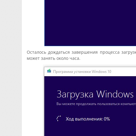
Осталось дождаться завершения процесса загруз
может занять около часа.