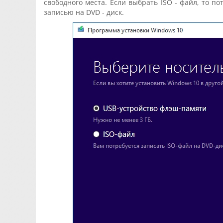
свободного места. Если выбрать ISO - файл, то п
записью на DVD - диск.