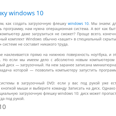
шку windows 10
им, как создать загрузочную флешку
windows 10
. Мы знаем: д
ь программу, нам нужна операционная система. А вот как быт
 компьютер даже загрузиться не сможет? Проще всего, конечн
очный комплект Windows обычно «зашит» в специальный скрыт
» системе не составит никакого труда.
е наклеивается прямо на нижнюю поверхность ноутбука, и э
ь. Но если мы имеем дело с абсолютно новым компьютером
ный диск — загрузочный. На нем заранее записана миниатюрн
 задача которой — позволить компьютеру запустить програм
системы в загрузочный DVD: если у вас под рукой уже ес
 кнопкой мыши и выберите команду Записать на диск. Однако
ециальную загрузочную флешку windows 10: диск может пропас
да под рукой.
10