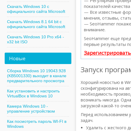
— Регулярная проверк
показателей качества
Скачать Windows 10 с
официального сайта Microsoft
— Все известные форм
мнения, отзывы, стать
Скачать Windows 8.1 64 bit с
— SeoHammer покажет,
официального сайта Microsoft
внимание.
Скачать Windows 10 Pro x64 -
SeoHammer еще пред
x32 bit ISO
первые результаты по
Зарегистрировать
Новые
Запуск програ
Сборка Windows 10 19043.928
(KB5001330) выходит в канале
предварительного просмотра
Хорошей новостью в Win
сконфигурирована на авт
Как установить и настроить
необходимость производ
VirtualBox в Windows 10
возникать никогда. Одн
загрузкой какой-то оче
Камера Windows 10 -
управление устройством
Перед использованием 
задач.
Как посмотреть пароль WI-FI в
Windows
Удалить с жесткого д