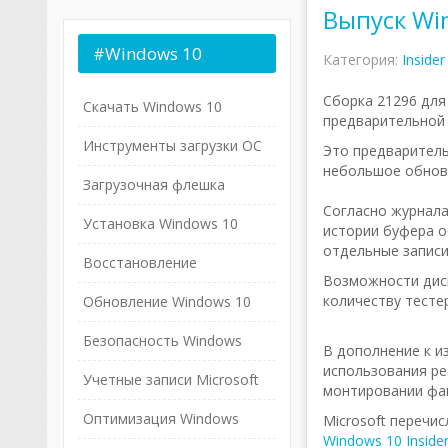
Выпуск Win
#Windows
10
Категория:
Insider
Сборка 21296 для
Скачать Windows 10
предварительной 
Инструменты загрузки ОС
Это предваритель
небольшое обновл
Загрузочная флешка
Согласно журнала
Установка Windows 10
истории буфера о
отдельные записи
Восстановление
Возможности диск
количеству тестер
Обновление Windows 10
Безопасность Windows
В дополнение к и
использования ре
Учетные записи Microsoft
монтировании фай
Оптимизация Windows
Microsoft перечи
Windows 10 Insider