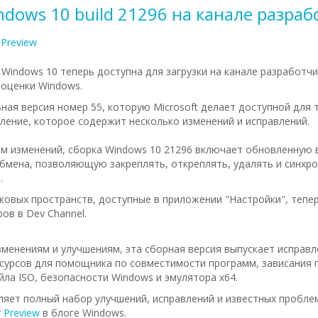
dows 10 build 21296 на канале разра
 Preview
 Windows 10 теперь доступна для загрузки на канале разработч
оценки Windows.
ная версия номер 55, которую Microsoft делает доступной для 
ение, которое содержит несколько изменений и исправлений.
м изменений, сборка Windows 10 21296 включает обновленную 
бмена, позволяющую закреплять, откреплять, удалять и синхр
.
овых пространств, доступные в приложении "Настройки", тепе
ов в Dev Channel.
зменениям и улучшениям, эта сборная версия выпускает исправле
сурсов для помощника по совместимости программ, зависания 
ла ISO, безопасности Windows и эмулятора x64.
сляет полный набор улучшений, исправлений и известных пробле
 Preview
в блоге Windows.