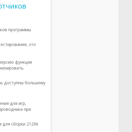
ботчиков
иков программы
тестирования, это
версию функции
онизировать
рь доступны большему
ния для игр,
проводника при
м для сборки 21296