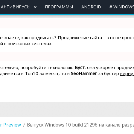
АНТИВИРУСЫ
ПРОГРАММЫ
ANDROID
# WINDOWS
не знаете, как продвигать? Продвижение сайта – это не про
 в поисковых системах.
тоятельно, попробуйте технологию
Буст
, она ускоряет продви
одвинется в Топ10 за месяц, то в
SeoHammer
за бустер
верну
er Preview
Выпуск Windows 10 build 21296 на канале раз