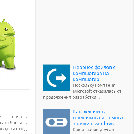
Перенос файлов с
компьютера на
 с
компьютер
Поскольку компания
Microsoft отказалась от
продолжения разработки
...
Как включить,
м начать
отключить системные
 как сбросить
значки в windows
аводских под
Как и любой другой