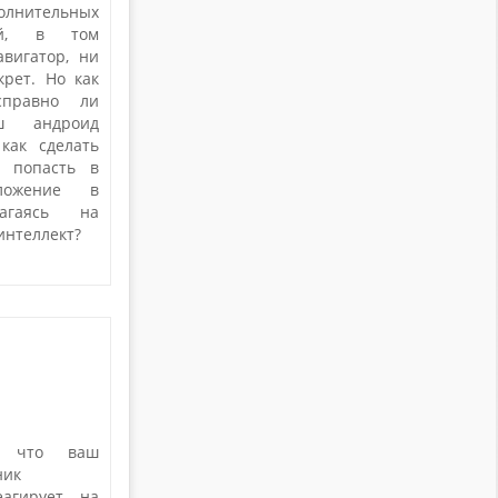
олнительных
ний, в том
авигатор, ни
крет. Но как
справно ли
ш андроид
как сделать
е попасть в
ложение в
лагаясь на
интеллект?
о что ваш
ник
еагирует на