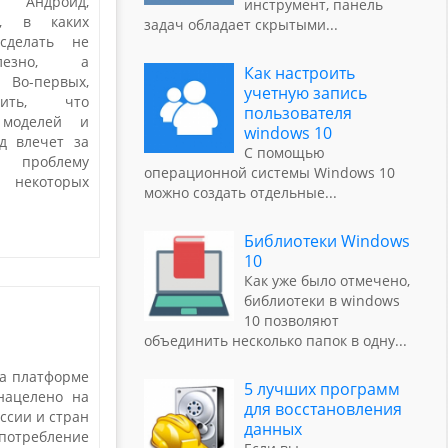
 Андроид,
инструмент, панель
ь, в каких
задач обладает скрытыми
...
сделать не
лезно, а
Как настроить
Во-первых,
учетную запись
ить, что
пользователя
 моделей и
windows 10
д влечет за
С помощью
роблему
операционной системы Windows 10
я некоторых
можно создать отдельные
...
Библиотеки Windows
10
Как уже было отмечено,
библиотеки в windows
10 позволяют
объединить несколько папок в одну
...
а платформе
5 лучших программ
нацелено на
для восстановления
ссии и стран
данных
потребление