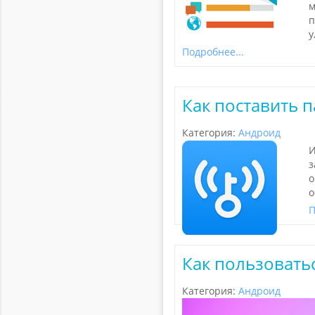
м
п
у
Подробнее...
Как поставить п
Категория:
Андроид
И
з
о
о
П
Как пользоватьс
Категория:
Андроид