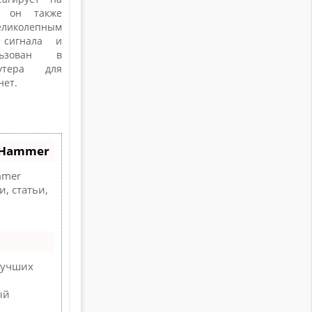
i, он также
еликолепным
 сигнала и
ьзован в
утера для
нет.
oHammer
mer
, статьи,
лучших
ый