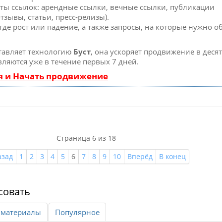
ты ссылок: арендные ссылки, вечные ссылки, публикации
тзывы, статьи, пресс-релизы).
де рост или падение, а также запросы, на которые нужно о
тавляет технологию
Буст
, она ускоряет продвижение в десят
ляются уже в течение первых 7 дней.
я и Начать продвижение
Страница 6 из 18
азад
1
2
3
4
5
6
7
8
9
10
Вперёд
В конец
совать
 материалы
Популярное