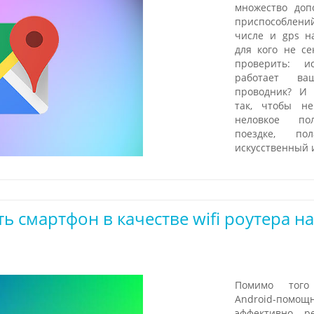
множество доп
приспособле
числе и gps н
для кого не се
проверить: и
работает ва
проводник? И 
так, чтобы н
неловкое по
поездке, по
искусственный 
ь смартфон в качестве wifi роутера на
Помимо тог
Android-помощ
эффективно р