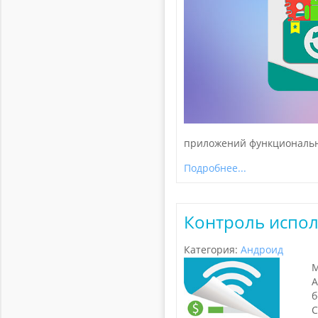
приложений функциональн
Подробнее...
Контроль испол
Категория:
Андроид
М
А
б
С