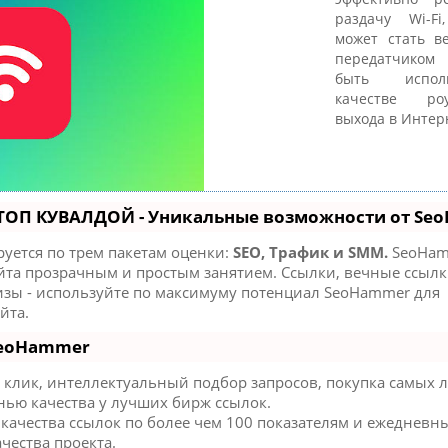
раздачу Wi-F
может стать в
передатчиком
быть испол
качестве ро
выхода в Интер
 ТОП КУВАЛДОЙ - Уникальные возможности от Se
уется по трем пакетам оценки:
SEO, Трафик и SMM.
SeoHam
та прозрачным и простым занятием. Ссылки, вечные ссылки
изы - используйте по максимуму потенциал SeoHammer для
йта.
SeoHammer
клик, интеллектуальный подбор запросов, покупка самых 
нью качества у лучших бирж ссылок.
 качества ссылок по более чем 100 показателям и ежедневн
чества проекта.