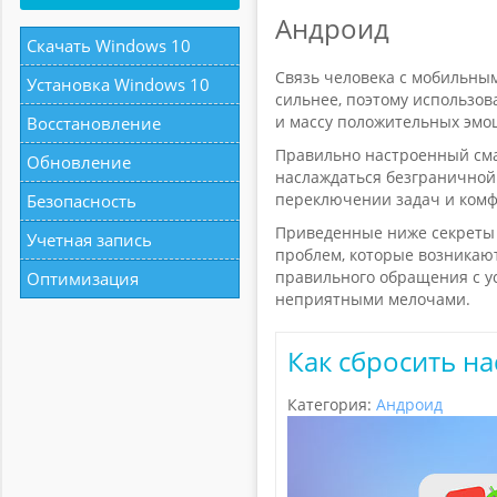
Андроид
Скачать Windows 10
Связь человека с мобильным
Установка Windows 10
сильнее, поэтому использов
и массу положительных эмо
Восстановление
Правильно настроенный сма
Обновление
наслаждаться безграничной
переключении задач и ком
Безопасность
Приведенные ниже секреты 
Учетная запись
проблем, которые возникают
правильного обращения с ус
Оптимизация
неприятными мелочами.
Как сбросить н
Категория:
Андроид