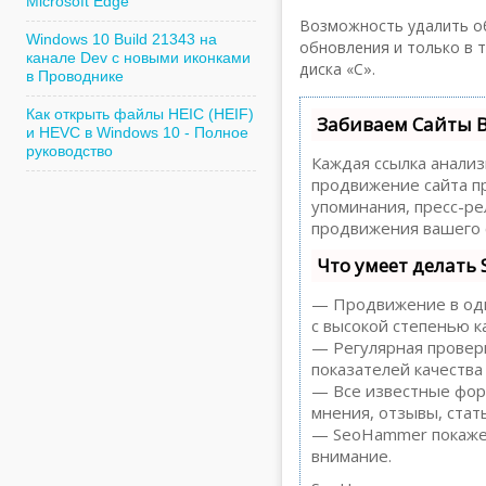
Microsoft Edge
Возможность удалить об
Windows 10 Build 21343 на
обновления и только в т
канале Dev с новыми иконками
диска «C».
в Проводнике
Как открыть файлы HEIC (HEIF)
Забиваем Сайты 
и HEVC в Windows 10 - Полное
руководство
Каждая ссылка анализ
продвижение сайта пр
упоминания, пресс-р
продвижения вашего 
Что умеет делать
— Продвижение в один
с высокой степенью к
— Регулярная проверк
показателей качества
— Все известные форм
мнения, отзывы, стать
— SeoHammer покажет,
внимание.