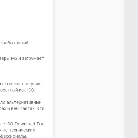
разработанный
веры MS и загружает
ите сменить версию,
вестный как ISO.
или альтернативный
ах и веб-сайтах. Эти
ce ISO Download Tool.
я не технических
офессионалы.