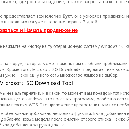
кажет, где рост или падение, а также запросы, на которые
 предоставляет технологию
Буст
, она ускоряет продвижение
аты появляются уже в течение первых 7 дней.
оваться и Начать продвижение
 нажмите на кнопку на ту операционную систему Windows 10, к
ка на форум, который может помочь вам с любыми проблемами
мм. Кроме того, Microsoft ISO Downloader предлагает вам возм
ам нужно. Наконец, у него есть множество языков на выбор.
Microsoft ISO Download Tool
мы нет альтернатив, и в какой-то момент вам понадобится испо
 используете Windows. Это полезная программа, особенно если 
азным версиям WOS. Это приложение предоставит вам все необх
м обновлении добавлено несколько функций. Была добавлена ​​но
ll добавила новые модели после очистки старого списка. Также
ыла добавлена загрузка ​​для Dell.