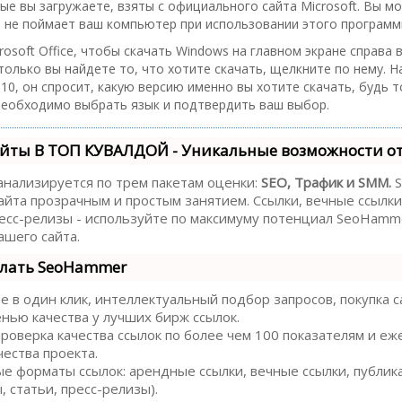
рые вы загружаете, взяты с официального сайта Microsoft. Вы м
а не поймает ваш компьютер при использовании этого программ
crosoft Office, чтобы скачать Windows на главном экране справа
 только вы найдете то, что хотите скачать, щелкните по нему. Н
10, он спросит, какую версию именно вы хотите скачать, будь т
 необходимо выбрать язык и подтвердить ваш выбор.
йты В ТОП КУВАЛДОЙ - Уникальные возможности о
анализируется по трем пакетам оценки:
SEO, Трафик и SMM.
S
йта прозрачным и простым занятием. Ссылки, вечные ссылки,
есс-релизы - используйте по максимуму потенциал SeoHamm
шего сайта.
елать SeoHammer
в один клик, интеллектуальный подбор запросов, покупка с
енью качества у лучших бирж ссылок.
роверка качества ссылок по более чем 100 показателям и е
чества проекта.
е форматы ссылок: арендные ссылки, вечные ссылки, публик
 статьи, пресс-релизы).