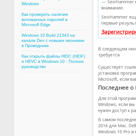
— SeoHammer по
Windows
внимание.
Как проверить наличие
SeoHammer еще
взломанных паролей в
первые результ
Microsoft Edge
Зарегистрир
Windows 10 Build 21343 на
канале Dev с новыми иконками
в Проводнике
В следующем окне
требуется.
Как открыть файлы HEIC (HEIF)
и HEVC в Windows 10 - Полное
руководство
Существует ссыл
установке програ
Microsoft, если в
Последнее о 
Для этой програм
Windows, если вы
нужен доступ к р
В самом последне
2016 для Mac. De
Windows 10 Pro и б