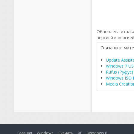
Обновлена ​​италь
версией и версие
Связанные мат
Update Assist
Windows 7 US
Rufus (Руфус)
Windows ISO 
Media Creatio
Главная
Windows
Скачать
XP
Windows 8