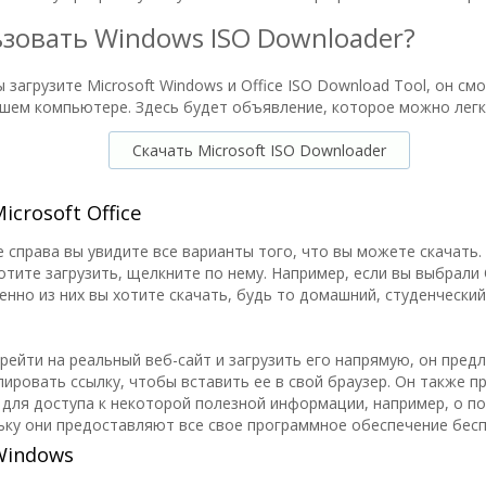
ьзовать Windows ISO Downloader?
ы загрузите Microsoft Windows и Office ISO Download Tool, он с
ашем компьютере. Здесь будет объявление, которое можно легк
Скачать Microsoft ISO Downloader
icrosoft Office
е справа вы увидите все варианты того, что вы можете скачать.
отите загрузить, щелкните по нему. Например, если вы выбрали O
енно из них вы хотите скачать, будь то домашний, студенческий
рейти на реальный веб-сайт и загрузить его напрямую, он пред
ировать ссылку, чтобы вставить ее в свой браузер. Он также п
 для доступа к некоторой полезной информации, например, о п
ьку они предоставляют все свое программное обеспечение бесп
Windows