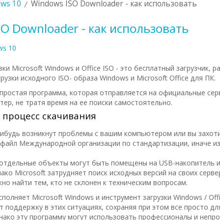
ws 10
Windows ISO Downloader - как использовать
O Downloader - как использовать
ws 10
ки Microsoft Windows и Office ISO - это бесплатный загрузчик, 
грузки исходного ISO- образа Windows и Microsoft Office для ПК.
простая программа, которая отправляется на официальные сер
тер, не тратя время на ее поиски самостоятельно.
процесс скачивания
-нибудь возникнут проблемы с вашим компьютером или вы захот
файл Международной организации по стандартизации, иначе из
 отдельные объекты могут быть помещены на USB-накопитель 
ако Microsoft затрудняет поиск исходных версий на своих сервер
но найти тем, кто не склонен к техническим вопросам.
полняет Microsoft Windows и инструмент загрузки Windows / Offi
 поддержку в этих ситуациях, сохраняя при этом все просто дл
нако эту программу могут использовать профессионалы и непр