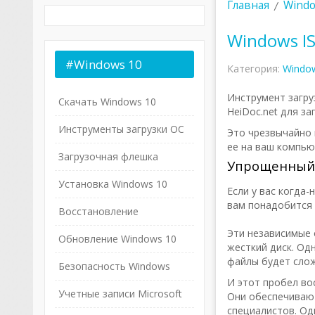
Главная
Windo
Windows IS
#Windows
10
Категория:
Windo
Инструмент загруз
Скачать Windows 10
HeiDoc.net для за
Инструменты загрузки ОС
Это чрезвычайно 
ее на ваш компью
Загрузочная флешка
Упрощенный 
Установка Windows 10
Если у вас когда
вам понадобится 
Восстановление
Эти независимые
Обновление Windows 10
жесткий диск. Одн
файлы будет слож
Безопасность Windows
И этот пробел вос
Учетные записи Microsoft
Они обеспечивают
специалистов. Од