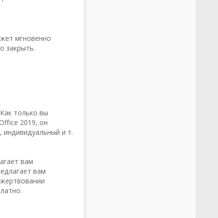
может мгновенно
о закрыть.
 Как только вы
ffice 2019, он
, индивидуальный и т.
лагает вам
редлагает вам
ожертвовании
латно.