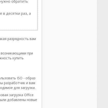
 нужно обратить
 в десятки раз, а
акая разрядность вам
, возникающими при
ожность купить
льзовать ISO - образ
вы разработчик и вам
одимое для загрузки.
вая загрузка Office
 были добавлены новые