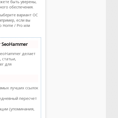
ожете быть уверены,
ного обеспечения.
 выберите вариант ОС
апример, если вы
о Home / Pro или
т SeoHammer
eoHammer делает
 статьи,
er для
амых лучших ссылок
жедневный пересчет
ации (упоминания,