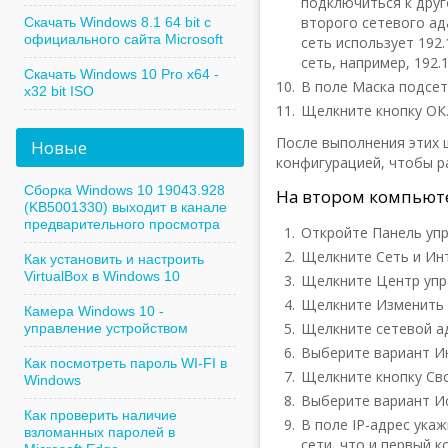
подключиться к дру
второго сетевого ада
Скачать Windows 8.1 64 bit с
официального сайта Microsoft
сеть использует 192.
сеть, например, 192.16
Скачать Windows 10 Pro x64 -
В поле Маска подсети
x32 bit ISO
Щелкните кнопку ОК
После выполнения этих 
Новые
конфигурацией, чтобы р
Сборка Windows 10 19043.928
На втором компьют
(KB5001330) выходит в канале
предварительного просмотра
Откройте Панель упр
Щелкните Сеть и Ин
Как установить и настроить
VirtualBox в Windows 10
Щелкните Центр упр
Щелкните Изменить п
Камера Windows 10 -
Щелкните сетевой ад
управление устройством
Выберите вариант Инт
Как посмотреть пароль WI-FI в
Щелкните кнопку Сво
Windows
Выберите вариант И
Как проверить наличие
В поле IP-адрес ука
взломанных паролей в
сети, что и первый к