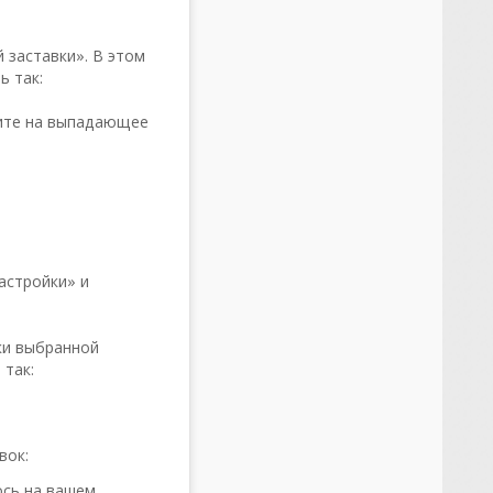
 заставки». В этом
ь так:
мите на выпадающее
астройки» и
ки выбранной
 так:
вок:
ось на вашем