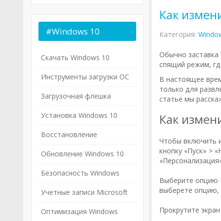
Как измени
#Windows
10
Категория:
Windo
Обычно заставка 
Скачать Windows 10
спящий режим, гд
Инструменты загрузки ОС
В настоящее врем
только для развл
Загрузочная флешка
статье мы расска
Установка Windows 10
Как измени
Восстановление
Чтобы включить и
кнопку «Пуск» > 
Обновление Windows 10
«Персонализация»
Безопасность Windows
Выберите опцию Б
выберете опцию, 
Учетные записи Microsoft
Прокрутите экран
Оптимизация Windows