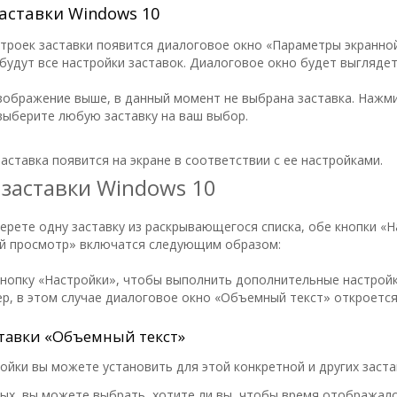
аставки Windows 10
троек заставки появится диалоговое окно «Параметры экранной
будут все настройки заставок. Диалоговое окно будет выглядет
зображение выше, в данный момент не выбрана заставка. Наж
выберите любую заставку на ваш выбор.
аставка появится на экране в соответствии с ее настройками.
 заставки Windows 10
ерете одну заставку из раскрывающегося списка, обе кнопки «Н
й просмотр» включатся следующим образом:
нопку «Настройки», чтобы выполнить дополнительные настрой
ер, в этом случае диалоговое окно «Объемный текст» откроется
тавки «Объемный текст»
йки вы можете установить для этой конкретной и других заста
вых, вы можете выбрать, хотите ли вы, чтобы время отображал