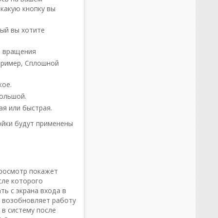
 какую кнопку вы
ый вы хотите
п вращения
пример, Сплошной
кое.
большой.
я или быстрая.
ойки будут применены
просмотр покажет
осле которого
ь с экрана входа в
р возобновляет работу
 в систему после