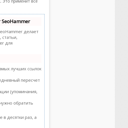
. Это применит все
т SeoHammer
eoHammer делает
 статьи,
er для
амых лучших ссылок
жедневный пересчет
ации (упоминания,
 нужно обратить
 в десятки раз, а