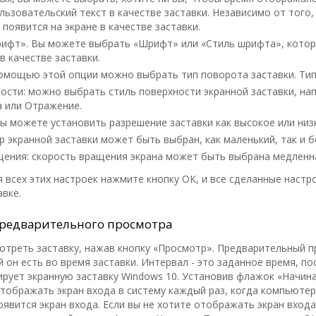
ользовательский текст в качестве заставки. Независимо от того,
 появится на экране в качестве заставки.
ифт». Вы можете выбрать «Шрифт» или «Стиль шрифта», котор
в качестве заставки.
помощью этой опции можно выбрать тип поворота заставки. Ти
ости: можно выбрать стиль поверхности экранной заставки, на
а или Отражение.
ы можете установить разрешение заставки как высокое или низ
р экранной заставки может быть выбран, как маленький, так и 
ения: скорость вращения экрана может быть выбрана медленна
 всех этих настроек нажмите кнопку ОК, и все сделанные настр
вке.
предварительного просмотра
треть заставку, нажав кнопку «Просмотр». Предварительный 
й он есть во время заставки. Интервал - это заданное время, п
рует экранную заставку Windows 10. Установив флажок «Начинат
отображать экран входа в систему каждый раз, когда компьюте
оявится экран входа. Если вы не хотите отображать экран входа