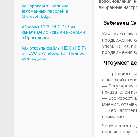
возобновления, н
Как проверить наличие
выбранные настро
взломанных паролей в
Microsoft Edge
Забиваем Са
Windows 10 Build 21343 на
канале Dev с новыми иконками
Каждая ссылка 
в Проводнике
продвижение са
упоминания, пр
Как открыть файлы HEIC (HEIF)
продвижения ва
и HEVC в Windows 10 - Полное
руководство
Что умеет д
— Продвижение 
с высокой степ
— Регулярная п
показателей ка
— Все известны
мнения, отзывы,
— SeoHammer по
внимание.
SeoHammer еще
первые результ