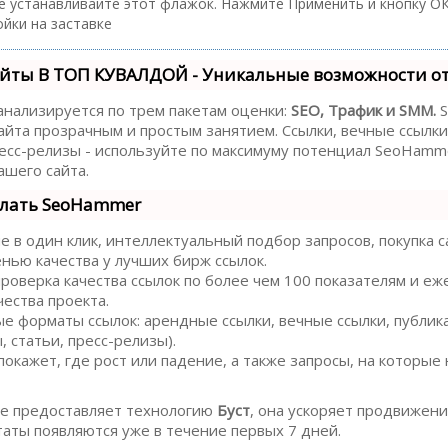
е устанавливайте этот флажок. Нажмите Применить и кнопку ОК
йки на заставке
йты В ТОП КУВАЛДОЙ - Уникальные возможности о
анализируется по трем пакетам оценки:
SEO, Трафик и SMM.
S
йта прозрачным и простым занятием. Ссылки, вечные ссылки,
есс-релизы - используйте по максимуму потенциал SeoHamm
шего сайта.
елать SeoHammer
в один клик, интеллектуальный подбор запросов, покупка с
енью качества у лучших бирж ссылок.
роверка качества ссылок по более чем 100 показателям и е
чества проекта.
е форматы ссылок: арендные ссылки, вечные ссылки, публик
 статьи, пресс-релизы).
кажет, где рост или падение, а также запросы, на которые
 предоставляет технологию
Буст
, она ускоряет продвижение
аты появляются уже в течение первых 7 дней.