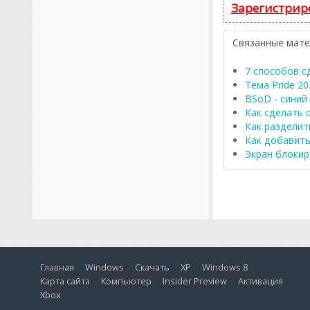
Зарегистрир
Связанные мат
7 способов с
Тема Pride 20
BSoD - синий
Как сделать 
Как разделит
Как добавить
Экран блокир
Главная
Windows
Скачать
XP
Windows 8
Карта сайта
Компьютер
Insider Preview
Активация
Xbox