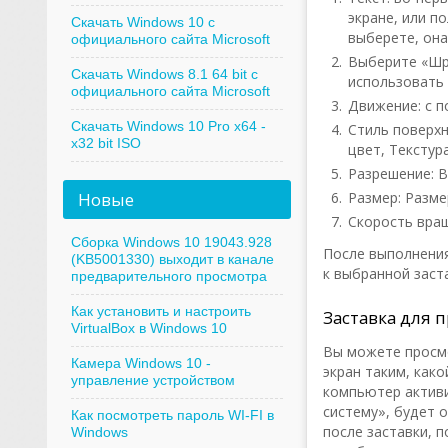
экране, или п
Скачать Windows 10 с
выберете, она
официального сайта Microsoft
Выберите «Шр
Скачать Windows 8.1 64 bit с
использовать 
официального сайта Microsoft
Движение: с 
Скачать Windows 10 Pro x64 -
Стиль поверхн
x32 bit ISO
цвет, Текстур
Разрешение: В
Новые
Размер: Разме
Скорость вращ
Сборка Windows 10 19043.928
После выполнения
(KB5001330) выходит в канале
к выбранной заста
предварительного просмотра
Как установить и настроить
Заставка для 
VirtualBox в Windows 10
Вы можете просмо
Камера Windows 10 -
экран таким, како
управление устройством
компьютер активи
систему», будет 
Как посмотреть пароль WI-FI в
после заставки, п
Windows