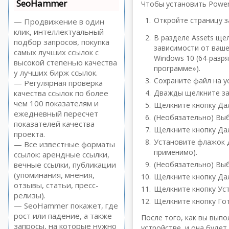
SeoHammer
Чтобы установить PowerS
Откройте страницу за
— Продвижение в один
клик, интеллектуальный
В разделе Assets щелк
подбор запросов, покупка
зависимости от ваше
самых лучших ссылок с
Windows 10 (64-разр
высокой степенью качества
программе»).
у лучших бирж ссылок.
Сохраните файл на у
— Регулярная проверка
качества ссылок по более
Дважды щелкните заг
чем 100 показателям и
Щелкните кнопку Да
ежедневный пересчет
(Необязательно) Выб
показателей качества
Щелкните кнопку Да
проекта.
Установите флажок 
— Все известные форматы
применимо).
ссылок: арендные ссылки,
вечные ссылки, публикации
(Необязательно) Выб
(упоминания, мнения,
Щелкните кнопку Да
отзывы, статьи, пресс-
Щелкните кнопку Ус
релизы).
Щелкните кнопку Го
— SeoHammer покажет, где
рост или падение, а также
После того, как вы выпо
запросы, на которые нужно
устройстве, и она будет