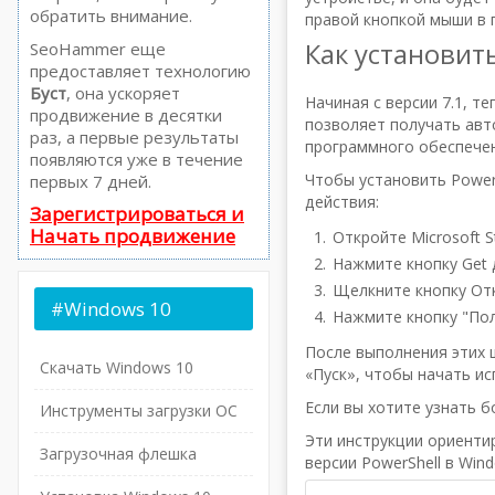
обратить внимание.
правой кнопкой мыши в 
Как установить
SeoHammer еще
предоставляет технологию
Буст
, она ускоряет
Начиная с версии 7.1, те
продвижение в десятки
позволяет получать авт
раз, а первые результаты
программного обеспечен
появляются уже в течение
Чтобы установить PowerS
первых 7 дней.
действия:
Зарегистрироваться и
Начать продвижение
Откройте Microsoft S
Нажмите кнопку Get д
Щелкните кнопку От
#Windows
10
Нажмите кнопку "Полу
После выполнения этих 
Скачать Windows 10
«Пуск», чтобы начать ис
Если вы хотите узнать б
Инструменты загрузки ОС
Эти инструкции ориенти
Загрузочная флешка
версии PowerShell в Wind