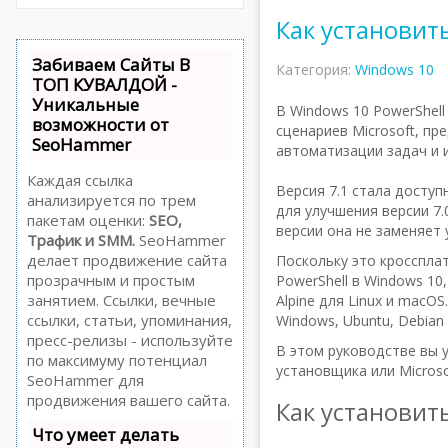
Как установить
Забиваем Сайты В
Категория:
Windows 10
ТОП КУВАЛДОЙ -
Уникальные
В Windows 10 PowerShell
возможности от
сценариев Microsoft, п
SeoHammer
автоматизации задач и 
Каждая ссылка
Версия 7.1 стала доступ
анализируется по трем
для улучшения версии 7.
пакетам оценки:
SEO,
версии она не заменяет 
Трафик и SMM.
SeoHammer
делает продвижение сайта
Поскольку это кросспла
прозрачным и простым
PowerShell в Windows 10,
занятием. Ссылки, вечные
Alpine для Linux и macO
ссылки, статьи, упоминания,
Windows, Ubuntu, Debian и
пресс-релизы - используйте
В этом руководстве вы у
по максимуму потенциал
установщика или Microsof
SeoHammer для
продвижения вашего сайта.
Как установит
Что умеет делать