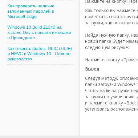
Нажмите на кнопку Пере
Как проверить наличие
Как только вы нажмете 
взломанных паролей в
поместить свои загрузк
Microsoft Edge
загрузки, как показано н
Windows 10 Build 21343 на
канале Dev с новыми иконками
Найдя нужную папку, на
в Проводнике
новой папке будет немед
следующем рисунке:
Как открыть файлы HEIC (HEIF)
и HEVC в Windows 10 - Полное
руководство
Нажмите кнопку «Примен
Вывод
Следуя методу, описанн
папки загрузки Windows 
чтобы ваши загрузки пе
загрузки по умолчанию.
и нажмите кнопку «Восс
установить расположени