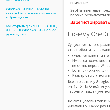
Microsoft Edge
внимание.
Windows 10 Build 21343 на
SeoHammer еще пред
канале Dev с новыми иконками
первые результаты по
в Проводнике
Зарегистрировать
Как открыть файлы HEIC (HEIF)
и HEVC в Windows 10 - Полное
Почему OneDri
руководство
Существует много разли
стоит обратить внимани
OneDrive-клиент интег
Имеется возможность 
не очень версии Windo
Есть приложения для 
Размер бесплатного п
Все это есть и у Googl
же-15Гб. Но OneDrive уж
пароль от вашей учетной
По сути, условия такие ж
умолчанию. Также разни