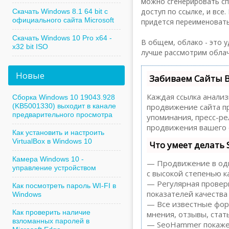
можно сгенерировать сп
доступ по ссылке, и все
Скачать Windows 8.1 64 bit с
официального сайта Microsoft
придется переименовать
Скачать Windows 10 Pro x64 -
В общем, облако - это у
x32 bit ISO
лучше рассмотрим облач
Новые
Забиваем Сайты 
Каждая ссылка анализ
Сборка Windows 10 19043.928
(KB5001330) выходит в канале
продвижение сайта пр
предварительного просмотра
упоминания, пресс-р
продвижения вашего 
Как установить и настроить
VirtualBox в Windows 10
Что умеет делать
Камера Windows 10 -
— Продвижение в один
управление устройством
с высокой степенью к
— Регулярная проверк
Как посмотреть пароль WI-FI в
показателей качества
Windows
— Все известные форм
Как проверить наличие
мнения, отзывы, стать
взломанных паролей в
— SeoHammer покажет,