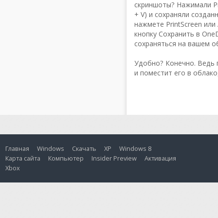
скриншоты? Нажимали Prin
+ V) и сохраняли создан
нажмете PrintScreen или
кнопку Сохранить в One
сохраняться на вашем об
Удобно? Конечно. Ведь п
и поместит его в облако
Главная
Windows
Скачать
XP
Windows 8
Карта сайта
Компьютер
Insider Preview
Активация
Xbox