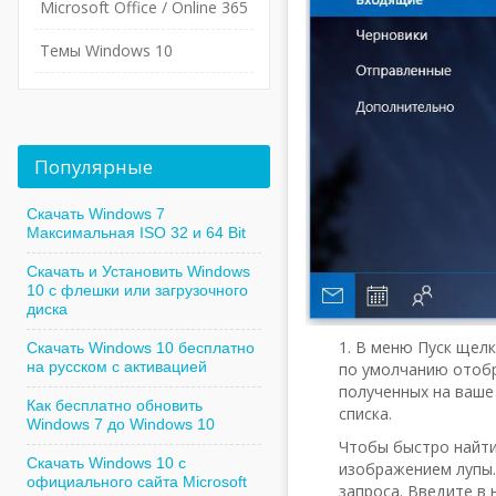
Microsoft Office / Online 365
Темы Windows 10
Популярные
Скачать Windows 7
Максимальная ISO 32 и 64 Bit
Скачать и Установить Windows
10 с флешки или загрузочного
диска
1. В меню Пуск щелк
Скачать Windows 10 бесплатно
на русском с активацией
по умолчанию отобр
полученных на ваше
Как бесплатно обновить
списка.
Windows 7 до Windows 10
Чтобы быстро найти
Скачать Windows 10 с
изображением лупы.
официального сайта Microsoft
запроса. Введите в