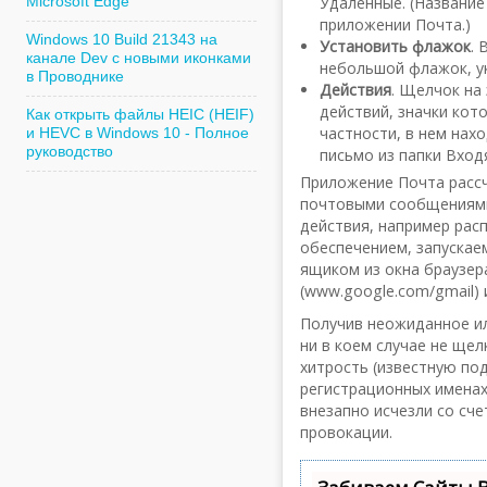
Удаленные. (Название
Microsoft Edge
приложении Почта.)
Windows 10 Build 21343 на
Установить флажок
.
канале Dev с новыми иконками
небольшой флажок, у
в Проводнике
Действия
. Щелчок на
действий, значки кот
Как открыть файлы HEIC (HEIF)
частности, в нем на
и HEVC в Windows 10 - Полное
руководство
письмо из папки Вход
Приложение Почта рассч
почтовыми сообщениями
действия, например рас
обеспечением, запускае
ящиком из окна браузера
(www.google.com/gmail) и
Получив неожиданное ил
ни в коем случае не ще
хитрость (известную по
регистрационных именах
внезапно исчезли со сче
провокации.