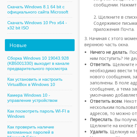
сообщении. Нажмите
Скачать Windows 8.1 64 bit с
официального сайта Microsoft
2. Щелкните в списк
Содержимое письма 
Скачать Windows 10 Pro x64 -
x32 bit ISO
приложения Почта.
3. Начиная с этого мом
верхнюю часть окна.
Новые
Ничего не делать
. По
ним поступить? Не де
Сборка Windows 10 19043.928
(KB5001330) выходит в канале
Ответить
. Щелкните 
предварительного просмотра
необходимо ввести те
нового сообщения, за
Как установить и настроить
заполнены. В поле ад
VirtualBox в Windows 10
сообщение, а тема за
умолчанию добавляет
Камера Windows 10 -
управление устройством
Ответить всем
. Неко
нескольким пользоват
Как посмотреть пароль WI-FI в
адресов, то можно от
Windows
Переслать
. Вы получ
Щелкните на кнопке 
Как проверить наличие
Удалить
. Щелкнув на
взломанных паролей в