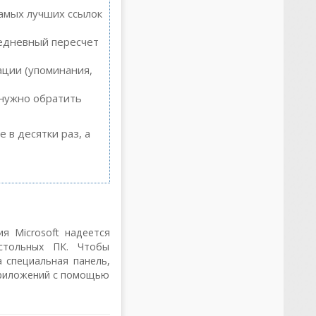
амых лучших ссылок
жедневный пересчет
ации (упоминания,
 нужно обратить
 в десятки раз, а
я Microsoft надеется
стольных ПК. Чтобы
 специальная панель,
приложений с помощью