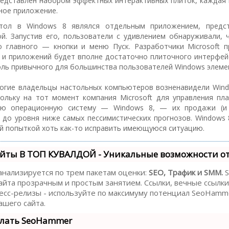
едставлен набором эффектных интерактивных плиток, каждая 
ное приложение.
тол в Windows 8 являлся отдельным приложением, предс
й. Запустив его, пользователи с удивлением обнаруживали, 
о главного — кнопки и меню Пуск. Разработчики Microsoft п
 и приложений будет вполне достаточно плиточного интерфей
оль привычного для большинства пользователей Windows элеме
ногие владельцы настольных компьютеров возненавидели Win
кольку на тот момент компания Microsoft для управления пл
ную операционную систему — Windows 8, — их продажи (и
 до уровня ниже самых пессимистических прогнозов. Windows 
й попыткой хоть как-то исправить имеющуюся ситуацию.
йты В ТОП КУВАЛДОЙ - Уникальные возможности о
анализируется по трем пакетам оценки:
SEO, Трафик и SMM.
S
йта прозрачным и простым занятием. Ссылки, вечные ссылки,
есс-релизы - используйте по максимуму потенциал SeoHamm
шего сайта.
елать SeoHammer