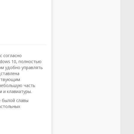
с согласно
ndows 10, полностью
ом удобно управлять
дставлена
тствующим
небольшую часть
 и клавиатуры.
е былой славы
астольных