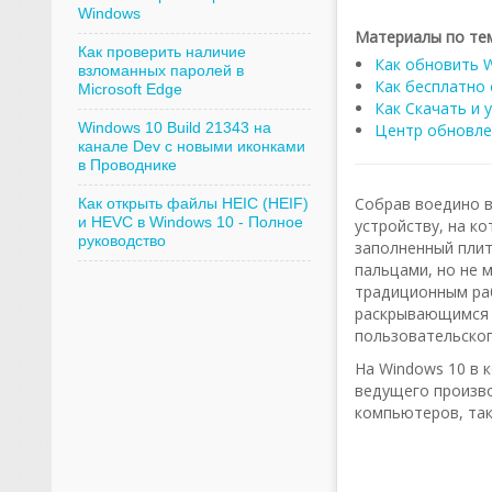
Windows
Материалы по тем
Как проверить наличие
Как обновить W
взломанных паролей в
Как бесплатно 
Microsoft Edge
Как Скачать и 
Windows 10 Build 21343 на
Центр обновле
канале Dev с новыми иконками
в Проводнике
Собрав воедино в
Как открыть файлы HEIC (HEIF)
и HEVC в Windows 10 - Полное
устройству, на к
руководство
заполненный плит
пальцами, но не 
традиционным ра
раскрывающимся 
пользовательског
На Windows 10 в 
ведущего произво
компьютеров, так