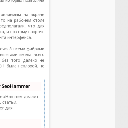
из которых позволяла
тавляемым на экране
что на рабочем столе
редполагали, что для
са, и поэтому напрочь
нта интерфейса.
dows 8 всеми фибрами
аншетами имела всего
 без того далеко не
8.1 была неплохой, но
т SeoHammer
eoHammer делает
 статьи,
er для