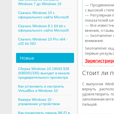
Windows 7 до Windows 10
— Продвижение 
с высокой степ
Скачать Windows 10 с
— Регулярная п
официального сайта Microsoft
показателей ка
— Все известны
Скачать Windows 8.1 64 bit с
мнения, отзывы,
официального сайта Microsoft
— SeoHammer по
Скачать Windows 10 Pro x64 -
внимание.
x32 bit ISO
SeoHammer еще
первые результ
Новые
Зарегистрир
Сборка Windows 10 19043.928
Стоит ли 
(KB5001330) выходит в канале
предварительного просмотра
С выпуском Wind
Как установить и настроить
вернуть распол
VirtualBox в Windows 10
удовлетворить п
заполненная инте
Камера Windows 10 -
управление устройством
пальцев.
Как посмотреть пароль WI-FI в