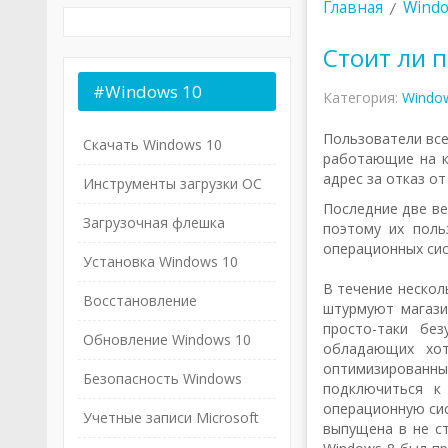
Главная
Windo
Стоит ли 
#Windows
10
Категория:
Windo
Пользователи все
Скачать Windows 10
работающие на к
адрес за отказ от
Инструменты загрузки ОС
Последние две ве
Загрузочная флешка
поэтому их поль
операционных сис
Установка Windows 10
В течение нескол
Восстановление
штурмуют магазин
просто-таки бе
Обновление Windows 10
обладающих хот
оптимизированны
Безопасность Windows
подключиться к
операционную сис
Учетные записи Microsoft
выпущена в не ст