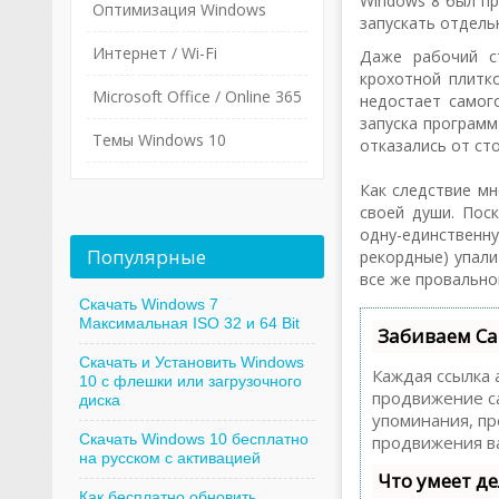
Windows 8 был пр
Оптимизация Windows
запускать отдель
Интернет / Wi-Fi
Даже рабочий с
крохотной плитко
Microsoft Office / Online 365
недостает самог
запуска программ
Темы Windows 10
отказались от ст
Как следствие м
своей души. Пос
одну-единствен
Популярные
рекордные) упали
все же провально
Скачать Windows 7
Максимальная ISO 32 и 64 Bit
Забиваем Са
Скачать и Установить Windows
Каждая ссылка 
10 с флешки или загрузочного
продвижение са
диска
упоминания, пр
Скачать Windows 10 бесплатно
продвижения ва
на русском с активацией
Что умеет д
Как бесплатно обновить