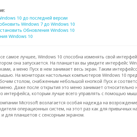
е:
indows 10 до последней версии
обновить Windows 7 до Windows 10
установить Обновления Windows 10
ния Windows 10
се самое лучшее, Windows 10 способна изменять свой интерфей
отором она запускается. На планшетах вы увидите интерфейс Wi
ками, а меню Пуск в нем занимает весь экран. Таким интерфейс
мышью. На мониторах настольных компьютеров Windows 10 пре
бочим столом, снабженным небольшой кнопкой Пуск и соотве
меню. Даже после открытия это меню занимает относительно 
о интерфейса, которым лучше всего управлять с помощью мыши
компании Microsoft возлагается особая надежда на возрождени
дителя операционных систем, на этот раз как для привычных н
 и для планшетов с сенсорным экраном.