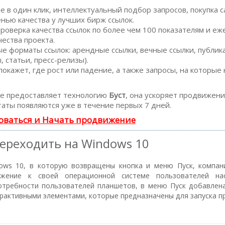
в один клик, интеллектуальный подбор запросов, покупка с
енью качества у лучших бирж ссылок.
роверка качества ссылок по более чем 100 показателям и е
чества проекта.
е форматы ссылок: арендные ссылки, вечные ссылки, публик
 статьи, пресс-релизы).
кажет, где рост или падение, а также запросы, на которые
 предоставляет технологию
Буст
, она ускоряет продвижение
аты появляются уже в течение первых 7 дней.
оваться и Начать продвижение
переходить на Windows 10
ows 10, в которую возвращены кнопка и меню Пуск, компани
ожение к своей операционной системе пользователей на
отребности пользователей планшетов, в меню Пуск добавлена
рактивными элементами, которые предназначены для запуска 