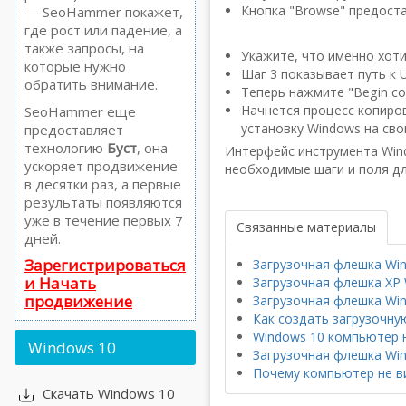
Кнопка "Browse" предост
— SeoHammer покажет,
где рост или падение, а
также запросы, на
Укажите, что именно хотит
которые нужно
Шаг 3 показывает путь к 
обратить внимание.
Теперь нажмите "Begin co
Начнется процесс копиро
SeoHammer еще
установку Windows на сво
предоставляет
технологию
Буст
, она
Интерфейс инструмента Wind
ускоряет продвижение
необходимые шаги и поля дл
в десятки раз, а первые
результаты появляются
уже в течение первых 7
Связанные материалы
дней.
Зарегистрироваться
Загрузочная флешка Win
и Начать
Загрузочная флешка XP 
продвижение
Загрузочная флешка Wi
Как создать загрузочну
Windows 10 компьютер 
Windows
10
Загрузочная флешка Wi
Почему компьютер не в
Скачать Windows 10