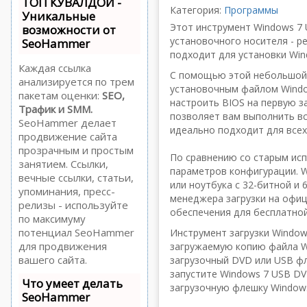
ТОП КУВАЛДОЙ -
Категория:
Программы
Уникальные
Этот инструмент Windows 7
возможности от
установочного носителя - р
SeoHammer
подходит для установки Win
Каждая ссылка
С помощью этой небольшой 
анализируется по трем
установочным файлом Window
пакетам оценки:
SEO,
настроить BIOS на первую з
Трафик и SMM.
позволяет вам выполнить вс
SeoHammer делает
идеально подходит для всех
продвижение сайта
прозрачным и простым
По сравнению со старым ис
занятием. Ссылки,
параметров конфигурации. W
вечные ссылки, статьи,
или ноутбука с 32-битной и
упоминания, пресс-
менеджера загрузки на офиц
релизы - используйте
обеспечения для бесплатной
по максимуму
потенциал SeoHammer
Инструмент загрузки Window
для продвижения
загружаемую копию файла Wi
вашего сайта.
загрузочный DVD или USB фл
запустите Windows 7 USB DV
Что умеет делать
загрузочную флешку Windows
SeoHammer