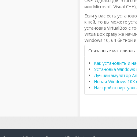
OSE. Однако для этого н
или Microsoft Visual C++
Если у вас есть устано
к ней, то вы можете уст
установка VirtualBox с 
VirtualBox сразу же нач
Windows 10, 64-битной и
Связанные материалы
Как установить и на
Установка Windows н
Лучший эмулятор
An
Новая Windows 10X о
Настройка виртуаль