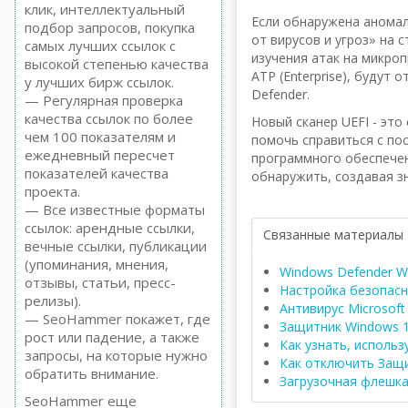
клик, интеллектуальный
Если обнаружена аномал
подбор запросов, покупка
от вирусов и угроз» на
самых лучших ссылок с
изучения атак на микроп
высокой степенью качества
ATP (Enterprise), будут
у лучших бирж ссылок.
Defender.
— Регулярная проверка
качества ссылок по более
Новый сканер UEFI - эт
чем 100 показателям и
помочь справиться с по
ежедневный пересчет
программного обеспечен
показателей качества
обнаружить, создавая зн
проекта.
— Все известные форматы
ссылок: арендные ссылки,
Связанные материалы
вечные ссылки, публикации
(упоминания, мнения,
Windows Defender W
отзывы, статьи, пресс-
Настройка безопасно
релизы).
Антивирус Microsoft
— SeoHammer покажет, где
Защитник Windows 1
рост или падение, а также
Как узнать, использ
запросы, на которые нужно
Как отключить Защ
обратить внимание.
Загрузочная флешка
SeoHammer еще