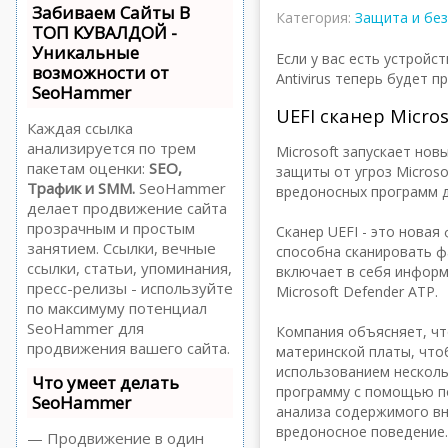
Забиваем Сайты В
Категория:
Защита и без
ТОП КУВАЛДОЙ -
Уникальные
Если у вас есть устройс
возможности от
Antivirus теперь будет 
SeoHammer
UEFI сканер Micro
Каждая ссылка
анализируется по трем
Microsoft запускает новы
пакетам оценки:
SEO,
защиты от угроз Microso
Трафик и SMM.
SeoHammer
вредоносных программ д
делает продвижение сайта
прозрачным и простым
Сканер UEFI - это новая
занятием. Ссылки, вечные
способна сканировать ф
ссылки, статьи, упоминания,
включает в себя инфор
пресс-релизы - используйте
Microsoft Defender ATP.
по максимуму потенциал
SeoHammer для
Компания объясняет, что
продвижения вашего сайта.
материнской платы, что
использованием несколь
Что умеет делать
программу с помощью по
SeoHammer
анализа содержимого вн
вредоносное поведение.
— Продвижение в один