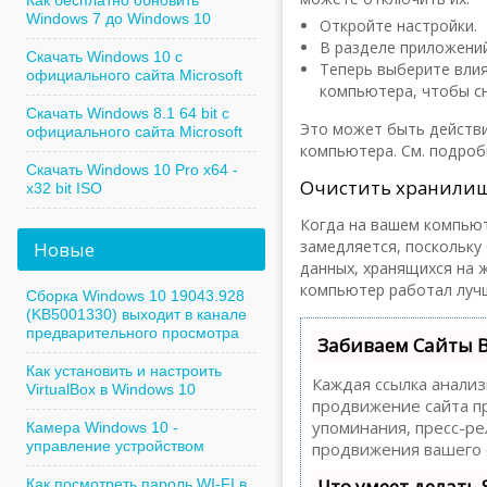
Как бесплатно обновить
Windows 7 до Windows 10
Откройте настройки.
В разделе приложений
Скачать Windows 10 с
Теперь выберите влия
официального сайта Microsoft
компьютера, чтобы сни
Скачать Windows 8.1 64 bit с
Это может быть действ
официального сайта Microsoft
компьютера. См. подроб
Скачать Windows 10 Pro x64 -
Очистить хранили
x32 bit ISO
Когда на вашем компьют
замедляется, поскольку
Новые
данных, хранящихся на 
компьютер работал лучш
Сборка Windows 10 19043.928
(KB5001330) выходит в канале
предварительного просмотра
Забиваем Сайты 
Как установить и настроить
Каждая ссылка анализ
VirtualBox в Windows 10
продвижение сайта пр
упоминания, пресс-р
Камера Windows 10 -
управление устройством
продвижения вашего 
Что умеет делать
Как посмотреть пароль WI-FI в