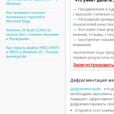
Windows
— Продвижение в один
Как проверить наличие
с высокой степенью к
взломанных паролей в
— Регулярная проверк
Microsoft Edge
показателей качества
— Все известные форм
Windows 10 Build 21343 на
мнения, отзывы, стать
канале Dev с новыми иконками
в Проводнике
— SeoHammer покажет,
внимание.
Как открыть файлы HEIC (HEIF)
SeoHammer еще пред
и HEVC в Windows 10 - Полное
руководство
первые результаты по
Зарегистрировать
Дефрагментация же
Дефрагментация
- это 
необходимо выполнять 
повышает эффективност
дефрагментировать свой
Откройте этот компь