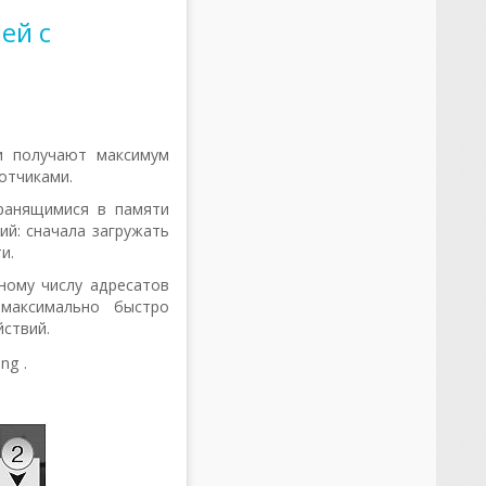
ей с
и получают максимум
отчиками.
хранящимися в памяти
ий: сначала загружать
и.
ному числу адресатов
 максимально быстро
йствий.
ng .