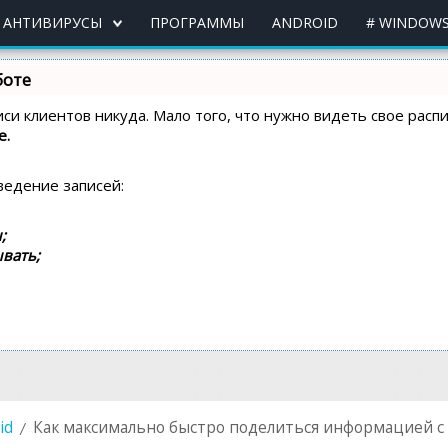
АНТИВИРУСЫ
ПРОГРАММЫ
ANDROID
# WINDOWS
боте
писи клиентов никуда. Мало того, что нужно видеть свое рас
e.
ведение записей:
;
вать;
id
Как максимально быстро поделиться информацией с