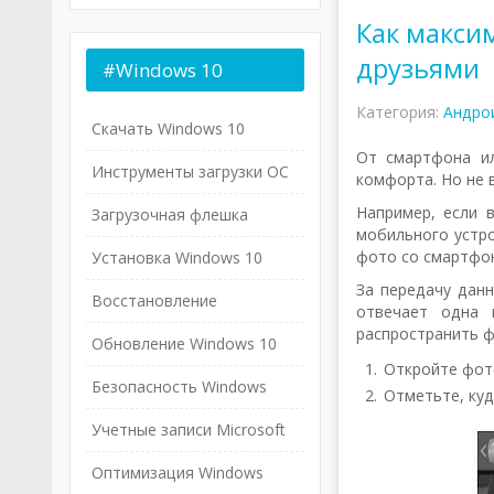
Как макси
друзьями
#Windows
10
Категория:
Андро
Скачать Windows 10
От смартфона и
Инструменты загрузки ОС
комфорта. Но не 
Например, если 
Загрузочная флешка
мобильного устро
фото со смартфон
Установка Windows 10
За передачу дан
Восстановление
отвечает одна 
распространить ф
Обновление Windows 10
Откройте фото
Безопасность Windows
Отметьте, куд
Учетные записи Microsoft
Оптимизация Windows