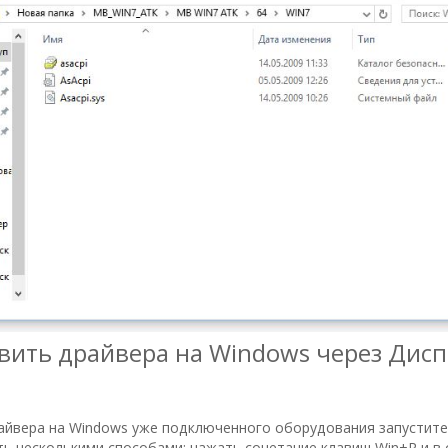
овить драйвера на Windows через Дис
айвера на Windows уже подключенного оборудования запустит
ь несколькими способами: нажать сочетание клавиш Win+R и в