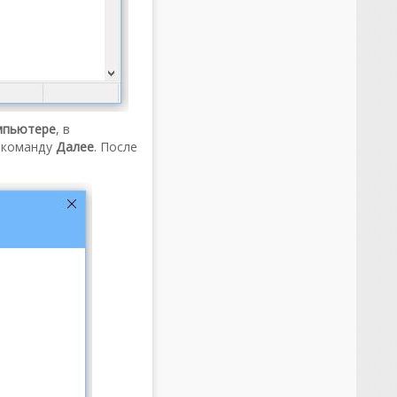
мпьютере
, в
 команду
Далее
. После