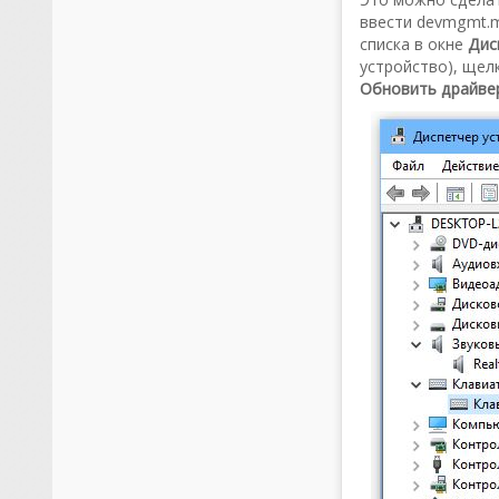
ввести devmgmt.m
списка в окне
Дис
устройство), щел
Обновить драйве