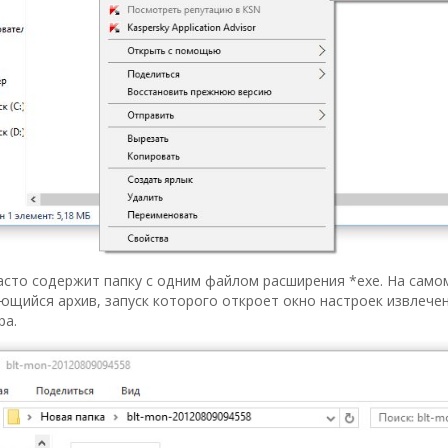
асто содержит папку с одним файлом расширения *exe. На само
щийся архив, запуск которого откроет окно настроек извлечен
ра.