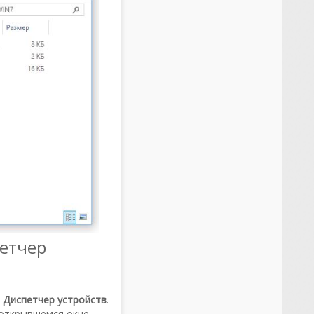
петчер
е
Диспетчер устройств
.
 открывшемся окне