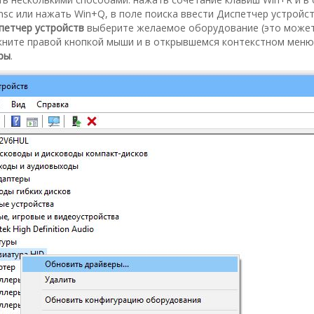
sc или нажать Win+Q, в поле поиска ввести Диспетчер устройств
петчер устройств
выберите желаемое оборудование (это может
кните правой кнопкой мыши и в открывшемся контекстном мен
ры
.