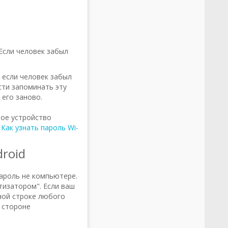
Если человек забыл
 если человек забыл
сти запоминать эту
его заново.
вое устройство
:
Как узнать пароль Wi-
droid
пароль не компьютере.
тизатором". Если ваш
ной строке любого
 стороне