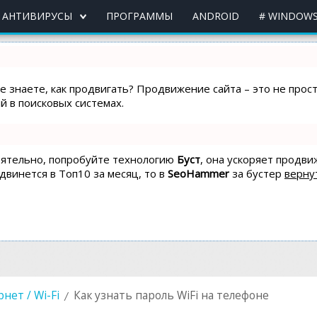
АНТИВИРУСЫ
ПРОГРАММЫ
ANDROID
# WINDOWS
не знаете, как продвигать? Продвижение сайта – это не про
 в поисковых системах.
тоятельно, попробуйте технологию
Буст
, она ускоряет продви
одвинется в Топ10 за месяц, то в
SeoHammer
за бустер
верну
нет / Wi-Fi
Как узнать пароль WiFi на телефоне