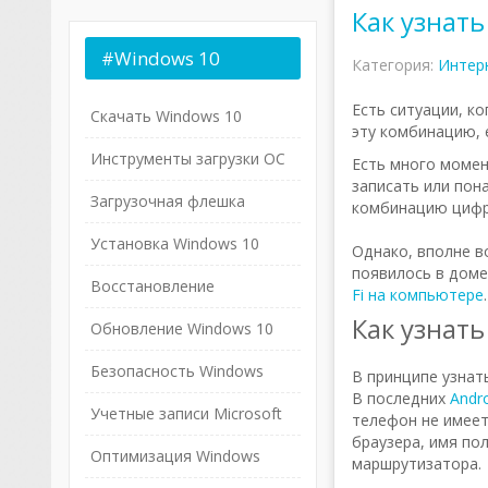
Как узнать
#Windows
10
Категория:
Интер
Есть ситуации, к
Скачать Windows 10
эту комбинацию, 
Инструменты загрузки ОС
Есть много момен
записать или пон
Загрузочная флешка
комбинацию цифр,
Установка Windows 10
Однако, вполне в
появилось в доме.
Восстановление
Fi на компьютере
.
Как узнать
Обновление Windows 10
Безопасность Windows
В принципе узнат
В последних
Andr
Учетные записи Microsoft
телефон не имеет
браузера, имя по
Оптимизация Windows
маршрутизатора.