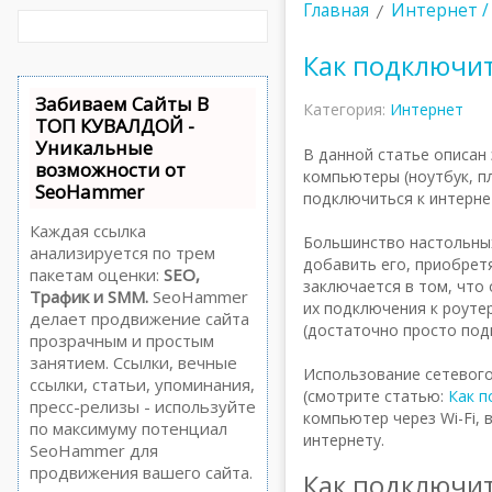
Главная
Интернет / 
Как подключит
Забиваем Сайты В
Категория:
Интернет
ТОП КУВАЛДОЙ -
Уникальные
В данной статье описан
возможности от
компьютеры (ноутбук, п
SeoHammer
подключиться к интернет
Каждая ссылка
Большинство настольных
анализируется по трем
добавить его, приобретя
пакетам оценки:
SEO,
заключается в том, что
Трафик и SMM.
SeoHammer
их подключения к роуте
делает продвижение сайта
(достаточно просто под
прозрачным и простым
занятием. Ссылки, вечные
Использование сетевого
ссылки, статьи, упоминания,
(смотрите статью:
Как п
пресс-релизы - используйте
компьютер через Wi-Fi, 
по максимуму потенциал
интернету.
SeoHammer для
продвижения вашего сайта.
Как подключит