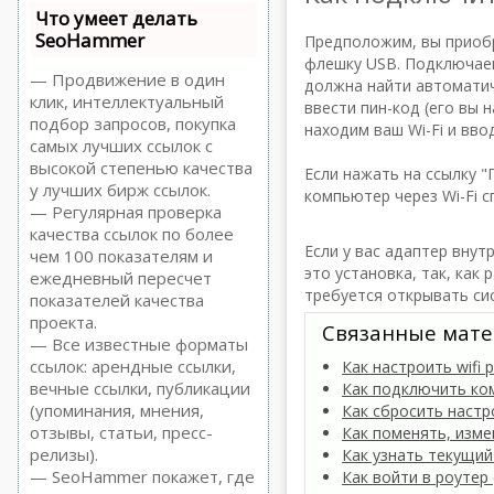
Что умеет делать
SeoHammer
Предположим, вы приобр
флешку USB. Подключаем
— Продвижение в один
должна найти автоматич
клик, интеллектуальный
ввести пин-код (его вы 
подбор запросов, покупка
находим ваш Wi-Fi и вво
самых лучших ссылок с
высокой степенью качества
Если нажать на ссылку 
у лучших бирж ссылок.
компьютер через Wi-Fi 
— Регулярная проверка
качества ссылок по более
Если у вас адаптер внут
чем 100 показателям и
это установка, так, как
ежедневный пересчет
требуется открывать сис
показателей качества
проекта.
Связанные мате
— Все известные форматы
ссылок: арендные ссылки,
Как настроить wifi
вечные ссылки, публикации
Как подключить ко
(упоминания, мнения,
Как сбросить настр
отзывы, статьи, пресс-
Как поменять, изме
релизы).
Как узнать текущий
— SeoHammer покажет, где
Как войти в роутер